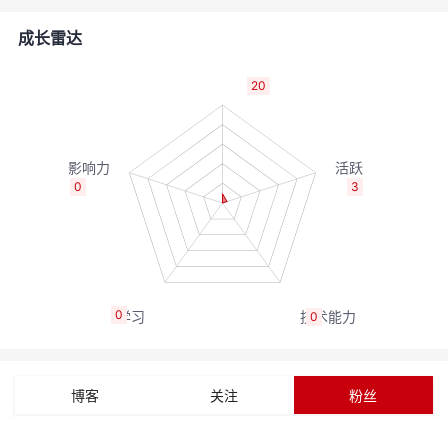
的
Programs
发
者
成长雷达
支
者
我
20
持
学
的
我
我
堂
博
的
我
0
3
的
我
客
论
的
我
我
技
的
坛
圈
的
我
的
我
0
0
术
云
子
直
的
我
课
的
我
支
声
播
活
的
程
认
的
我
博客
关注
粉丝
持
建
动
关
证
实
的