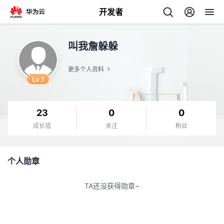
开发者
返
叫我詹躲躲
回
更多个人资料
Lv.1
23
0
0
个
成长值
关注
粉丝
我
人
个人勋章
我
的
主
TA还没获得勋章~
我
的
开
页
我
的
开
发