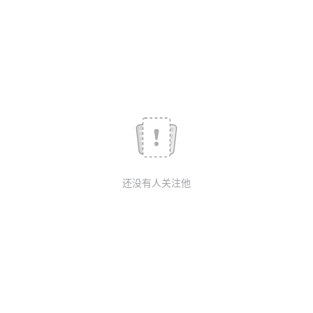
议
注
验
收
藏
还没有人关注他