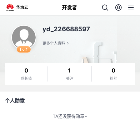
开发者
返
yd_226688597
回
更多个人资料
Lv.1
0
1
0
个
成长值
关注
粉丝
我
人
个人勋章
的
主
TA还没获得勋章~
开
页
发