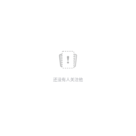
我
注
的
开
的
Programs
发
支
者
持
学
我
堂
还没有人关注他
的
我
我
技
的
的
我
术
云
课
的
我
支
声
程
认
的
我