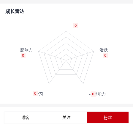
者
成长雷达
我
0
的
我
博
的
我
0
0
客
论
的
我
坛
圈
的
我
0
0
子
直
的
我
我
播
活
的
博客
关注
粉丝
我
动
关
的