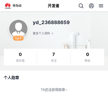
开发者
返
yd_236888659
回
更多个人资料
Lv.1
0
7
0
个
成长值
关注
粉丝
我
人
个人勋章
的
主
TA还没获得勋章~
开
页
发