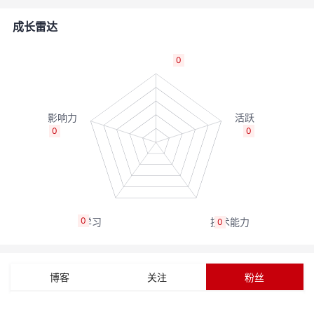
者
成长雷达
我
0
的
我
博
的
我
0
0
客
论
的
我
坛
圈
的
我
0
0
子
直
的
我
我
播
活
的
博客
关注
粉丝
我
动
关
的