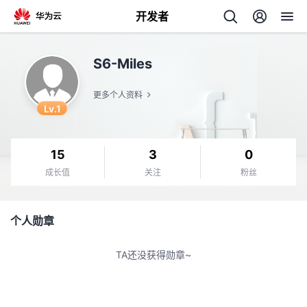
开发者
返
S6-Miles
回
更多个人资料
Lv.1
15
3
0
个
成长值
关注
粉丝
我
人
个人勋章
的
主
TA还没获得勋章~
开
页
发