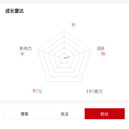
者
成长雷达
我
0
的
我
博
的
我
0
15
客
论
的
我
坛
圈
的
我
0
0
子
直
的
我
我
播
活
的
博客
关注
粉丝
我
动
关
的