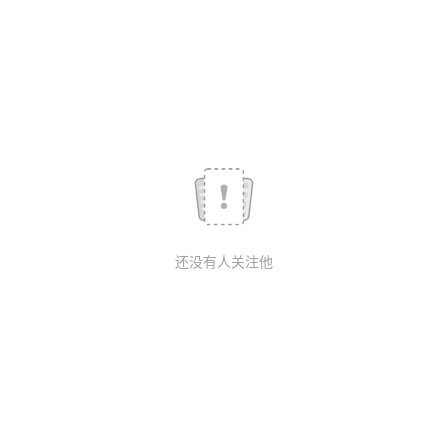
我
注
的
开
的
Programs
发
支
者
持
学
我
堂
还没有人关注他
的
我
我
技
的
的
我
术
云
课
的
我
支
声
程
认
的
我