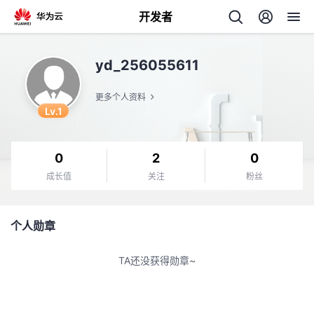
开发者
返
yd_256055611
回
更多个人资料
Lv.1
0
2
0
个
成长值
关注
粉丝
我
人
个人勋章
我
的
主
TA还没获得勋章~
我
的
开
页
我
的
开
发