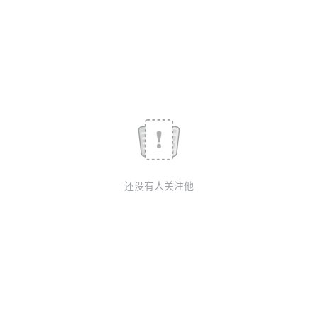
议
注
验
收
藏
还没有人关注他