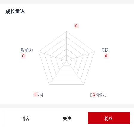
的
Programs
发
者
成长雷达
支
者
我
0
持
学
的
我
我
堂
博
的
我
0
0
的
我
客
论
的
我
我
技
的
坛
圈
的
我
的
我
0
0
术
云
子
直
的
我
课
的
我
支
声
播
活
的
程
认
的
我
博客
关注
粉丝
持
建
动
关
证
实
的