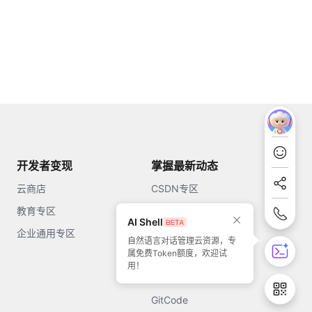
开发者变现
掌握最新动态
云商店
CSDN专区
教育专区
知乎
AI Shell
企业通用专区
开源中国
自然语言对话管理云资源，专
属免费Token额度，欢迎试
51CTO
用！
今日头条
GitCode