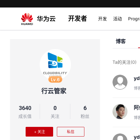
开发者
开发
活动
Prog
博客
Ta的关注
(0)
y
Lv.6
博
行云管家
阿
3640
0
6
成长值
关注
粉丝
博
+ 关注
私信
yd