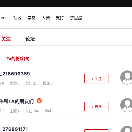
rams
社区
学堂
大赛
支持
茶思屋
关注
论坛
|
Ta的粉丝
(
6
)
d_216696359
+ 关注
客
0
主题
0
关注
21
粉丝
0
伟和TA的朋友们
+ 关注
客
7
主题
4
关注
184
粉丝
2
_276891171