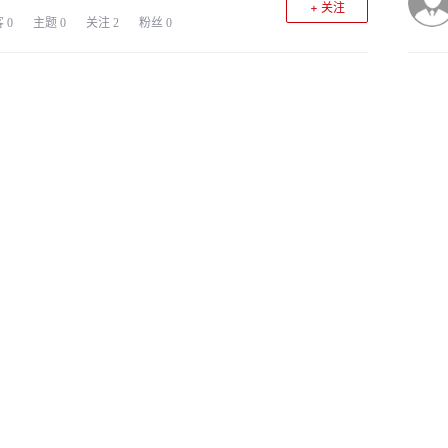
+ 关注
客
0
主题
0
关注
2
粉丝
0