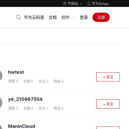
中国站
华为云App
华为云码道
文档
创作
登录
注册
hwtest
+ 关注
博客
0
主题
0
关注
3
粉丝
0
yd_210967554
+ 关注
博客
0
主题
0
关注
5
粉丝
0
ManInCloud