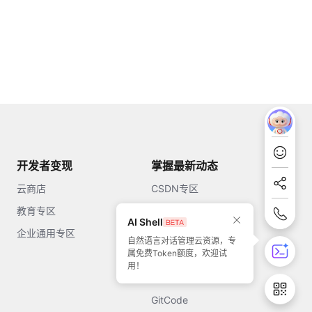
开发者变现
掌握最新动态
云商店
CSDN专区
教育专区
知乎
AI Shell
企业通用专区
开源中国
自然语言对话管理云资源，专
属免费Token额度，欢迎试
51CTO
用！
今日头条
GitCode