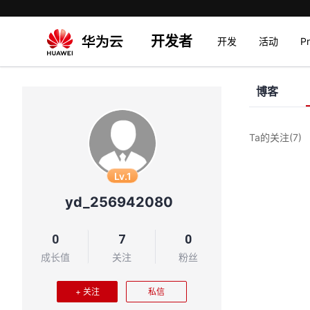
开发者
开发
活动
P
博客
Ta的关注
(7)
Lv.1
yd_256942080
0
7
0
成长值
关注
粉丝
+ 关注
私信