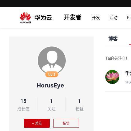
开发者
开发
活动
P
博客
Ta的关注
(1)
千
Lv.1
博
HorusEye
15
1
1
成长值
关注
粉丝
+ 关注
私信