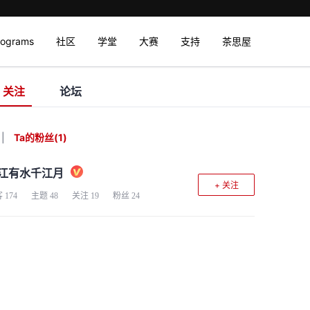
rograms
社区
学堂
大赛
支持
茶思屋
关注
论坛
|
Ta的粉丝
(
1
)
江有水千江月
+ 关注
客
174
主题
48
关注
19
粉丝
24