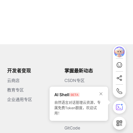
开发者变现
掌握最新动态
云商店
CSDN专区
教育专区
知乎
AI Shell
企业通用专区
开源中国
自然语言对话管理云资源，专
属免费Token额度，欢迎试
51CTO
用！
今日头条
GitCode