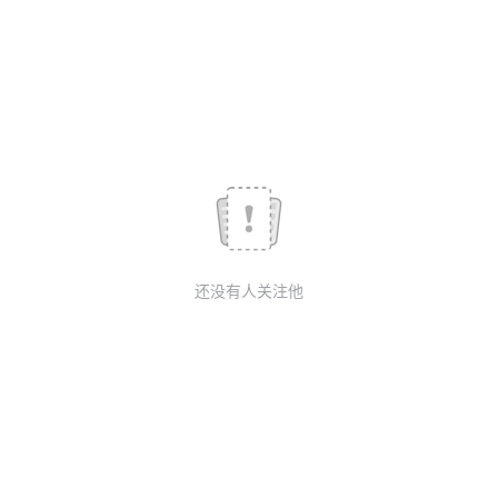
议
注
验
收
藏
还没有人关注他