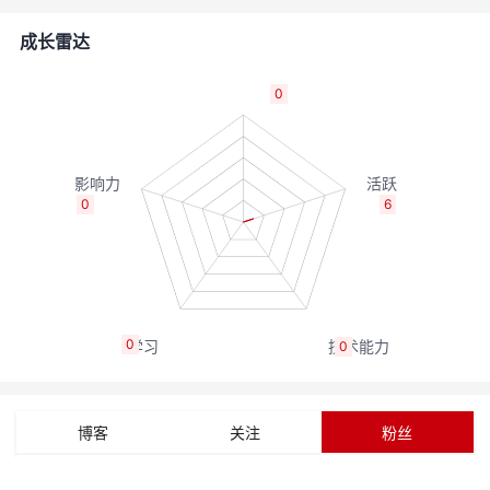
的
Programs
发
者
成长雷达
支
者
我
0
持
学
的
我
我
堂
博
的
我
0
6
的
我
客
论
的
我
我
技
的
坛
圈
的
我
的
我
0
0
术
云
子
直
的
我
课
的
我
支
声
播
活
的
程
认
的
我
博客
关注
粉丝
持
建
动
关
证
实
的