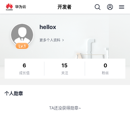
开发者
返
hellox
回
更多个人资料
Lv.1
6
15
0
个
成长值
关注
粉丝
我
人
个人勋章
我
的
主
TA还没获得勋章~
我
的
开
页
我
的
开
发