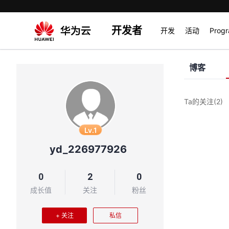
开发者
开发
活动
Prog
博客
Ta的关注
(2)
Lv.1
yd_226977926
0
2
0
成长值
关注
粉丝
+ 关注
私信