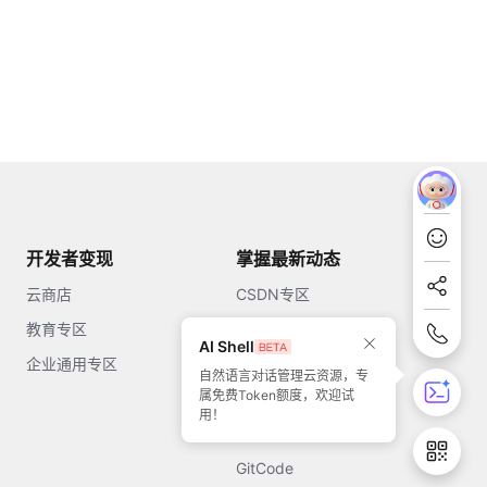
开发者变现
掌握最新动态
云商店
CSDN专区
教育专区
知乎
AI Shell
企业通用专区
开源中国
自然语言对话管理云资源，专
属免费Token额度，欢迎试
51CTO
用！
今日头条
GitCode