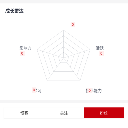
的
Programs
发
者
成长雷达
支
者
我
0
持
学
的
我
我
堂
博
的
我
0
0
的
我
客
论
的
我
我
技
的
坛
圈
的
我
的
我
0
0
术
云
子
直
的
我
课
的
我
支
声
播
活
的
程
认
的
我
博客
关注
粉丝
持
建
动
关
证
实
的