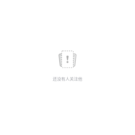
议
注
验
收
藏
还没有人关注他