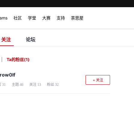
rams
社区
学堂
大赛
支持
茶思屋
关注
论坛
|
Ta的粉丝
(
1
)
row0lf
+ 关注
客
31
主题
46
关注
13
粉丝
32