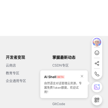
开发者变现
掌握最新动态
云商店
CSDN专区
教育专区
知乎
AI Shell
企业通用专区
开源中国
自然语言对话管理云资源，专
属免费Token额度，欢迎试
51CTO
用！
今日头条
GitCode