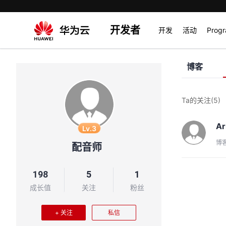
开发者
开发
活动
Prog
博客
Ta的关注
(5)
Ar
Lv.3
博
配音师
198
5
1
成长值
关注
粉丝
+ 关注
私信