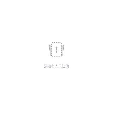
我
注
的
开
的
Programs
发
支
者
持
学
我
堂
还没有人关注他
的
我
我
技
的
的
我
术
云
课
的
我
支
声
程
认
的
我