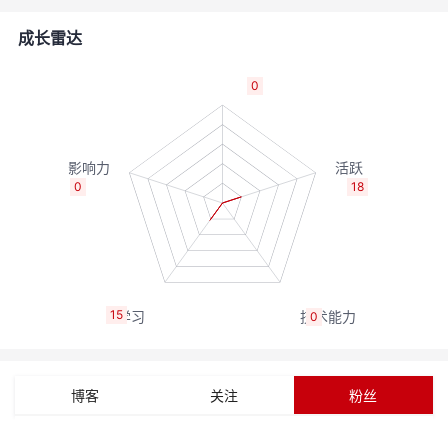
者
成长雷达
我
0
的
我
博
的
我
0
18
客
论
的
我
坛
圈
的
我
15
0
子
直
的
我
我
播
活
的
博客
关注
粉丝
我
动
关
的