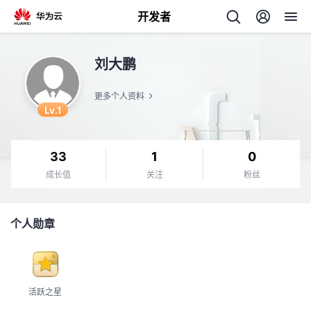
开发者
返
刘大鹏
回
更多个人资料
Lv.1
33
1
0
个
成长值
关注
粉丝
我
人
个人勋章
的
主
开
页
活跃之星
发