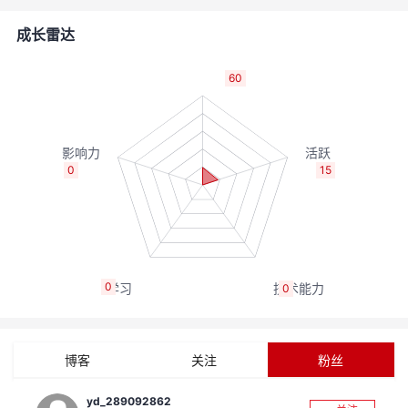
的
Programs
发
者
成长雷达
支
者
我
60
持
学
的
我
我
堂
博
的
我
0
15
的
我
客
论
的
我
我
技
的
坛
圈
的
我
的
我
0
0
术
云
子
直
的
我
课
的
我
支
声
播
活
的
程
认
的
我
博客
关注
粉丝
持
建
动
关
证
实
的
yd_289092862