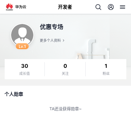
开发者
返
优惠专场
回
更多个人资料
Lv.1
30
0
1
个
成长值
关注
粉丝
我
人
个人勋章
的
主
TA还没获得勋章~
开
页
发