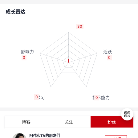
者
成长雷达
我
30
的
我
博
的
我
0
0
客
论
的
我
坛
圈
的
我
0
0
子
直
的
我
我
播
活
的
博客
关注
粉丝
我
动
关
的
阿伟和TA的朋友们