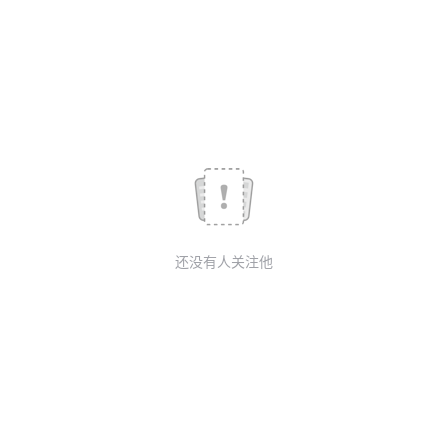
我
注
的
开
的
Programs
发
支
者
持
学
我
堂
还没有人关注他
的
我
我
技
的
的
我
术
云
课
的
我
支
声
程
认
的
我