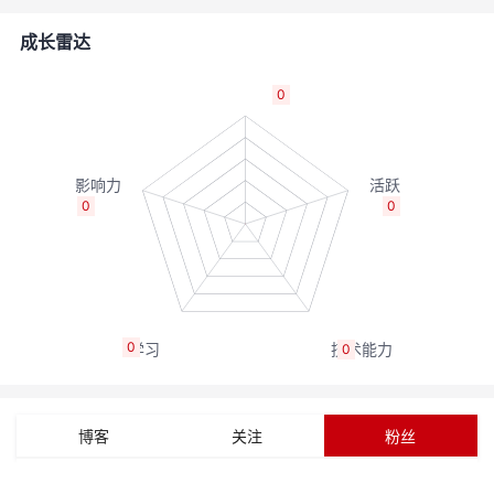
者
成长雷达
我
0
的
我
博
的
我
0
0
客
论
的
我
坛
圈
的
我
0
0
子
直
的
我
我
播
活
的
博客
关注
粉丝
我
动
关
的