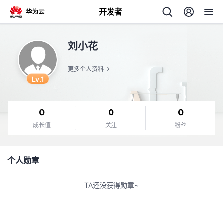
开发者
返
刘小花
回
更多个人资料
Lv.1
0
0
0
个
成长值
关注
粉丝
我
人
个人勋章
的
主
TA还没获得勋章~
开
页
发