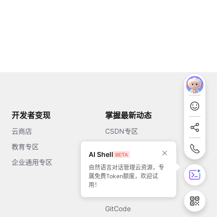
开发者变现
掌握最新动态
云商店
CSDN专区
教育专区
知乎
AI Shell
企业通用专区
开源中国
自然语言对话管理云资源，专
属免费Token额度，欢迎试
51CTO
用！
今日头条
GitCode