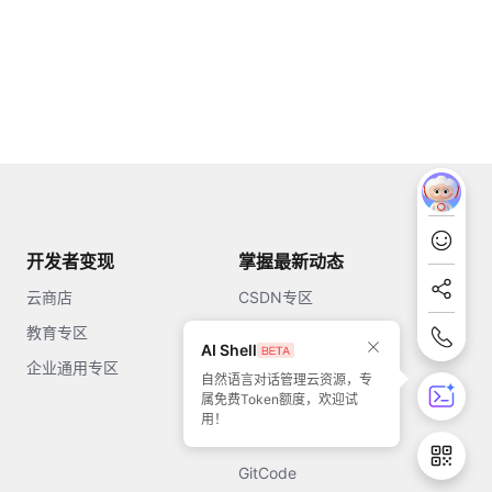
开发者变现
掌握最新动态
云商店
CSDN专区
教育专区
知乎
AI Shell
企业通用专区
开源中国
自然语言对话管理云资源，专
属免费Token额度，欢迎试
51CTO
用！
今日头条
GitCode