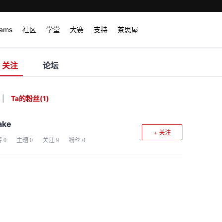
rams
社区
学堂
大赛
支持
茶思屋
关注
论坛
|
Ta的粉丝
(
1
)
ake
+ 关注
客
0
主题
0
关注
9
粉丝
0