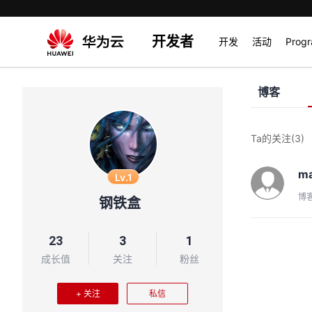
开发者
开发
活动
Prog
博客
Ta的关注
(3)
m
Lv.1
博
钢铁盒
23
3
1
成长值
关注
粉丝
+ 关注
私信