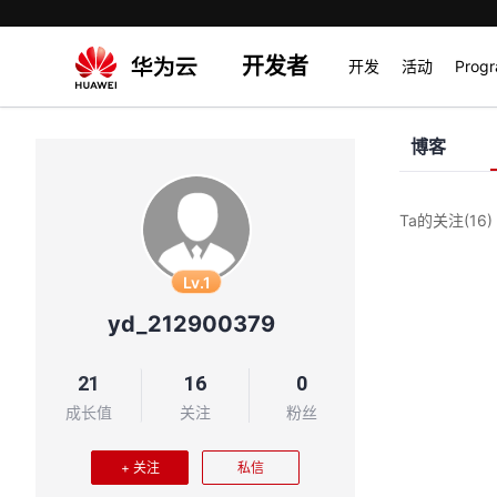
开发者
开发
活动
Prog
博客
Ta的关注
(16)
Lv.1
yd_212900379
21
16
0
成长值
关注
粉丝
+ 关注
私信