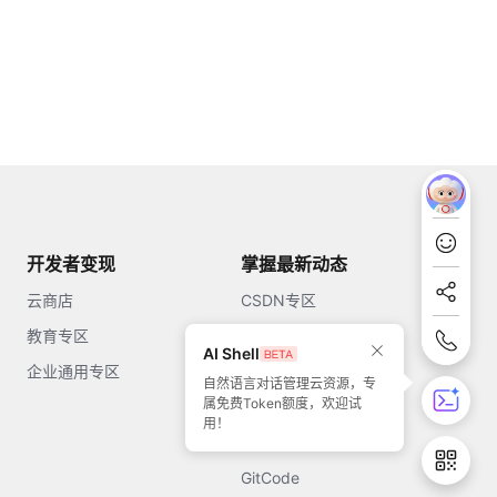
开发者变现
掌握最新动态
云商店
CSDN专区
教育专区
知乎
AI Shell
企业通用专区
开源中国
自然语言对话管理云资源，专
属免费Token额度，欢迎试
51CTO
用！
今日头条
GitCode