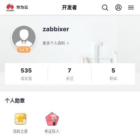
开发者
返
zabbixer
回
更多个人资料
Lv.3
535
7
5
个
成长值
关注
粉丝
我
人
个人勋章
的
主
开
页
活跃之星
考证狂人
发