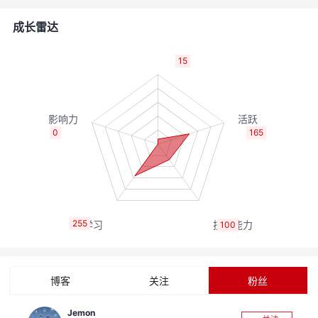
者
成长雷达
我
15
的
我
博
的
我
0
165
客
论
的
我
坛
圈
的
我
255
100
子
直
的
我
我
播
活
的
博客
关注
粉丝
我
动
关
的
Jemon