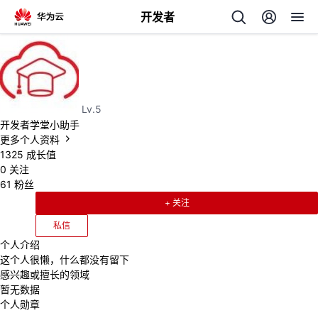
开发者
返
回
Lv.5
开发者学堂小助手
更多个人资料
1325
成长值
个
0
关注
61
粉丝
我
人
+ 关注
私信
的
主
个人介绍
这个人很懒，什么都没有留下
开
页
感兴趣或擅长的领域
暂无数据
个人勋章
发