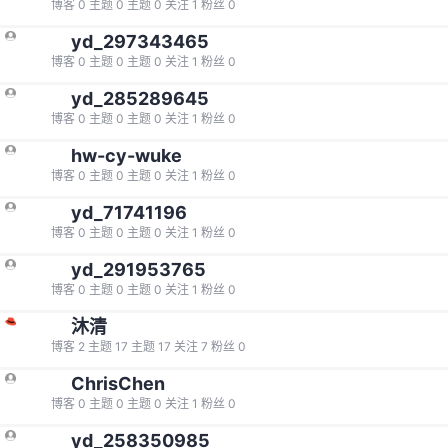
博客
0
主题
0
主题
0
关注
1
粉丝
0
yd_297343465
博客
0
主题
0
主题
0
关注
1
粉丝
0
yd_285289645
博客
0
主题
0
主题
0
关注
1
粉丝
0
hw-cy-wuke
博客
0
主题
0
主题
0
关注
1
粉丝
0
yd_71741196
博客
0
主题
0
主题
0
关注
1
粉丝
0
yd_291953765
博客
0
主题
0
主题
0
关注
1
粉丝
0
沐清
博客
2
主题
17
主题
17
关注
7
粉丝
0
ChrisChen
博客
0
主题
0
主题
0
关注
1
粉丝
0
yd_258350985