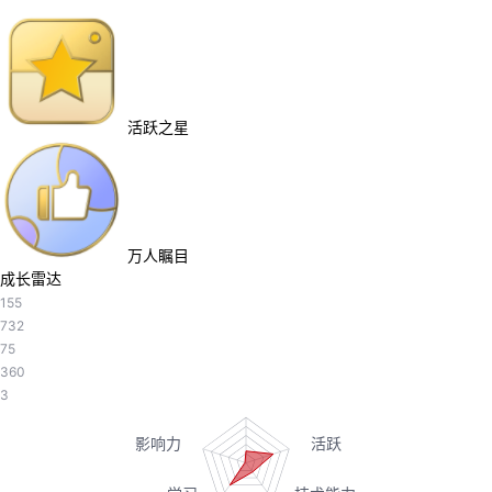
者
我
活跃之星
的
我
博
的
我
客
论
的
我
万人瞩目
成长雷达
坛
圈
的
我
155
732
75
子
直
的
我
360
3
我
播
活
的
我
动
关
的