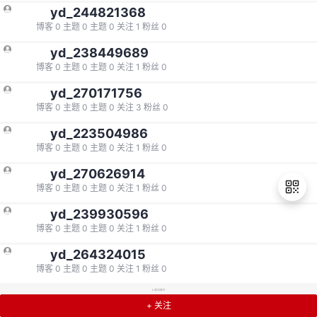
yd_244821368
博客
0
主题
0
主题
0
关注
1
粉丝
0
yd_238449689
博客
0
主题
0
主题
0
关注
1
粉丝
0
yd_270171756
博客
0
主题
0
主题
0
关注
3
粉丝
0
yd_223504986
博客
0
主题
0
主题
0
关注
1
粉丝
0
yd_270626914
博客
0
主题
0
主题
0
关注
1
粉丝
0
yd_239930596
博客
0
主题
0
主题
0
关注
1
粉丝
0
退
yd_264324015
出
博客
0
主题
0
主题
0
关注
1
粉丝
0
登
录
上滑加载中
+ 关注