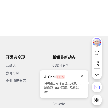
开发者变现
掌握最新动态
云商店
CSDN专区
教育专区
知乎
AI Shell
企业通用专区
开源中国
自然语言对话管理云资源，专
属免费Token额度，欢迎试
51CTO
用！
今日头条
GitCode