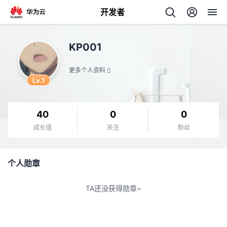
开发者
返
KP001
回
更多个人资料
Lv.1
40
0
0
个
成长值
关注
粉丝
我
人
个人勋章
我
的
主
TA还没获得勋章~
我
的
开
页
我
的
开
发