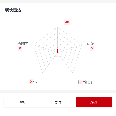
的
Programs
发
者
成长雷达
支
者
我
40
持
学
的
我
我
堂
博
的
我
0
0
的
我
客
论
的
我
我
技
的
坛
圈
的
我
的
我
0
0
术
云
子
直
的
我
课
的
我
支
声
播
活
的
程
认
的
我
博客
关注
粉丝
持
建
动
关
证
实
的