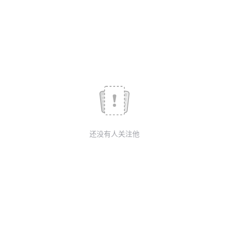
议
注
验
收
藏
还没有人关注他