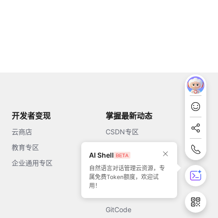
开发者变现
掌握最新动态
云商店
CSDN专区
教育专区
知乎
AI Shell
企业通用专区
开源中国
自然语言对话管理云资源，专
属免费Token额度，欢迎试
51CTO
用！
今日头条
GitCode