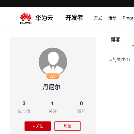
开发者
开发
活动
Prog
博客
Ta的关注
(1)
Lv.1
丹尼尔
3
1
0
成长值
关注
粉丝
+ 关注
私信