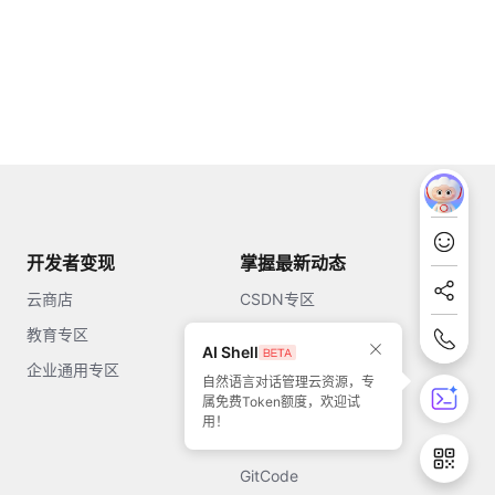
开发者变现
掌握最新动态
云商店
CSDN专区
教育专区
知乎
AI Shell
企业通用专区
开源中国
自然语言对话管理云资源，专
属免费Token额度，欢迎试
51CTO
用！
今日头条
GitCode