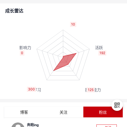
者
成长雷达
我
10
的
我
博
的
我
0
192
客
论
的
我
坛
圈
的
我
300
125
子
直
的
我
我
播
活
的
博客
关注
粉丝
我
动
关
的
奔跑ing