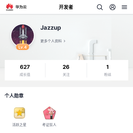
开发者
返
Jazzup
回
更多个人资料
Lv.4
627
26
1
个
成长值
关注
粉丝
我
人
个人勋章
的
主
开
页
活跃之星
考证狂人
发