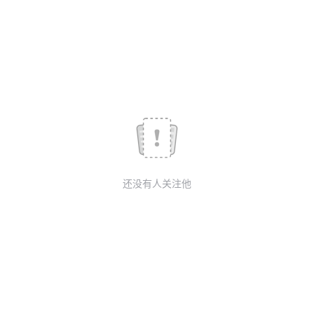
我
注
的
开
的
Programs
发
支
者
持
学
我
堂
还没有人关注他
的
我
我
技
的
的
我
术
云
课
的
我
支
声
程
认
的
我