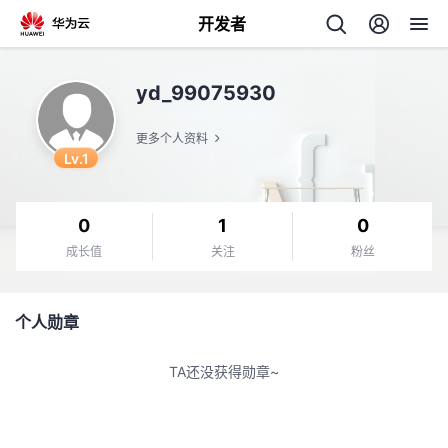
开发者
返
yd_99075930
回
更多个人资料
Lv.1
0
1
0
个
成长值
关注
粉丝
我
人
个人勋章
的
主
TA还没获得勋章~
开
页
发