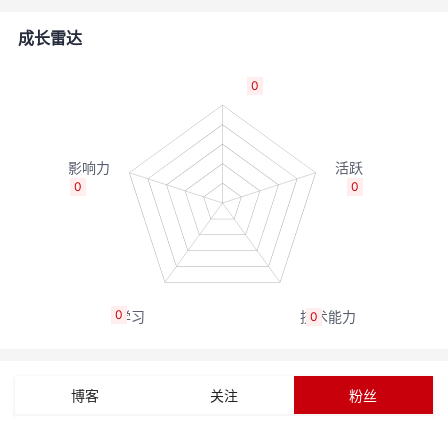
者
成长雷达
我
0
的
我
博
的
我
0
0
客
论
的
我
坛
圈
的
我
0
0
子
直
的
我
我
播
活
的
博客
关注
粉丝
我
动
关
的