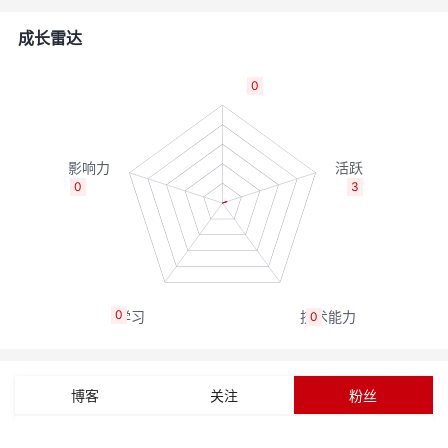
的
Programs
发
者
成长雷达
支
者
我
0
持
学
的
我
我
堂
博
的
我
0
3
的
我
客
论
的
我
我
技
的
坛
圈
的
我
的
我
0
0
术
云
子
直
的
我
课
的
我
支
声
播
活
的
程
认
的
我
博客
关注
粉丝
持
建
动
关
证
实
的