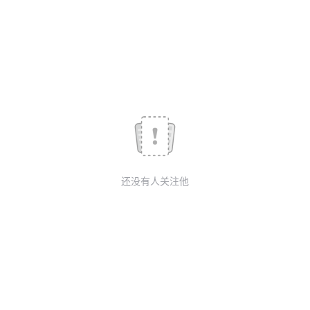
议
注
验
收
藏
还没有人关注他