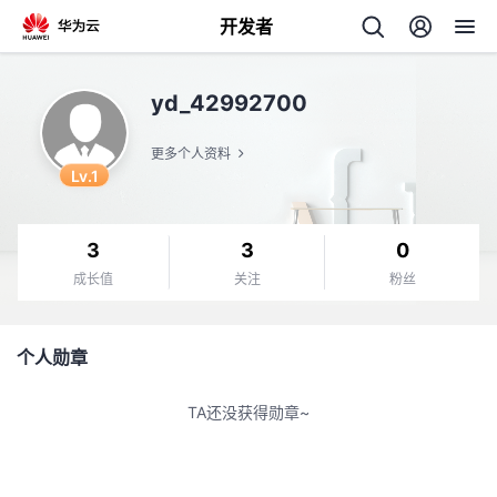
开发者
返
yd_42992700
回
更多个人资料
Lv.1
3
3
0
个
成长值
关注
粉丝
我
人
个人勋章
我
的
主
TA还没获得勋章~
我
的
开
页
我
的
开
发