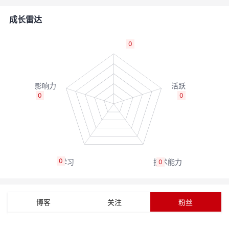
者
成长雷达
我
0
的
我
博
的
我
0
0
客
论
的
我
坛
圈
的
我
0
0
子
直
的
我
我
播
活
的
博客
关注
粉丝
我
动
关
的