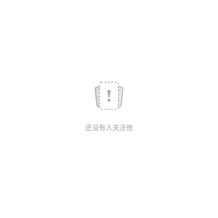
我
注
的
开
的
Programs
发
支
者
持
学
我
堂
还没有人关注他
的
我
我
技
的
的
我
术
云
课
的
我
支
声
程
认
的
我