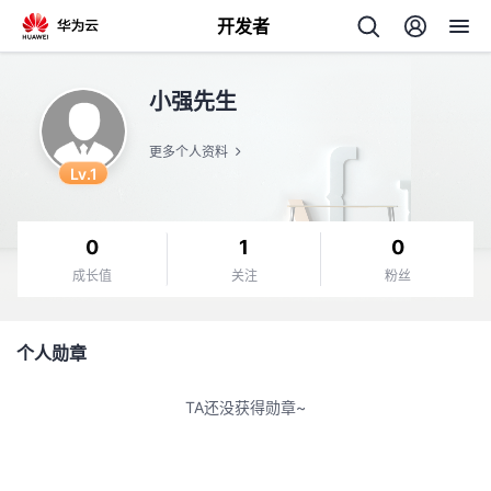
开发者
返
小强先生
回
更多个人资料
Lv.1
0
1
0
个
成长值
关注
粉丝
我
人
个人勋章
的
主
TA还没获得勋章~
开
页
发