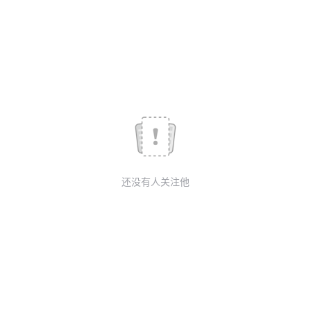
议
注
验
收
藏
还没有人关注他