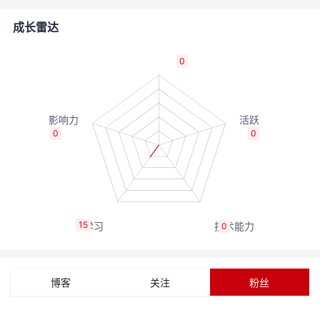
的
Programs
发
者
成长雷达
支
者
我
0
持
学
的
我
我
堂
博
的
我
0
0
的
我
客
论
的
我
我
技
的
坛
圈
的
我
的
我
15
0
术
云
子
直
的
我
课
的
我
支
声
播
活
的
程
认
的
我
博客
关注
粉丝
持
建
动
关
证
实
的