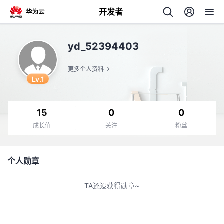
开发者
返
yd_52394403
回
更多个人资料
Lv.1
15
0
0
个
成长值
关注
粉丝
我
人
个人勋章
我
的
主
TA还没获得勋章~
我
的
开
页
我
的
开
发