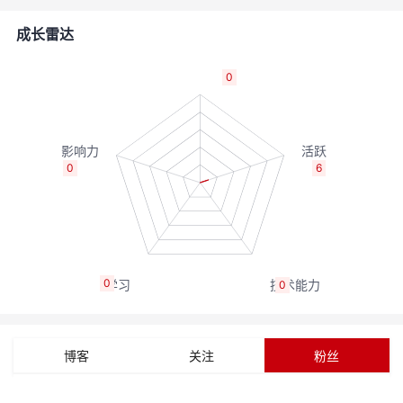
者
成长雷达
我
0
的
我
博
的
我
0
6
客
论
的
我
坛
圈
的
我
0
0
子
直
的
我
我
播
活
的
博客
关注
粉丝
我
动
关
的