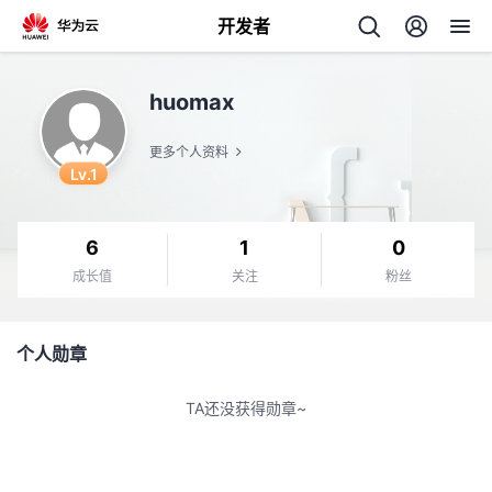
开发者
返
huomax
回
更多个人资料
Lv.1
6
1
0
个
成长值
关注
粉丝
我
人
个人勋章
的
主
TA还没获得勋章~
开
页
发