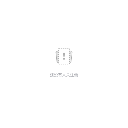
我
注
的
开
的
Programs
发
支
者
持
学
我
堂
还没有人关注他
的
我
我
技
的
的
我
术
云
课
的
我
支
声
程
认
的
我