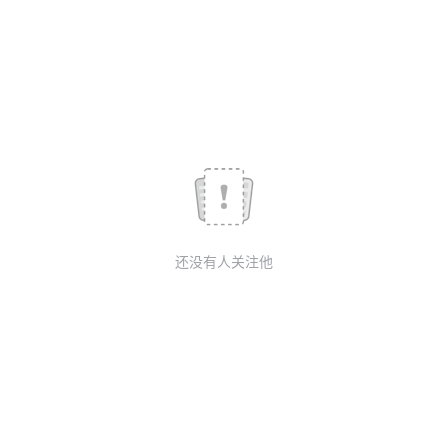
我
注
的
开
的
Programs
发
支
者
持
学
我
堂
还没有人关注他
的
我
我
技
的
的
我
术
云
课
的
我
支
声
程
认
的
我