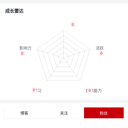
者
成长雷达
我
0
的
我
博
的
我
0
0
客
论
的
我
坛
圈
的
我
0
0
子
直
的
我
我
播
活
的
博客
关注
粉丝
我
动
关
的