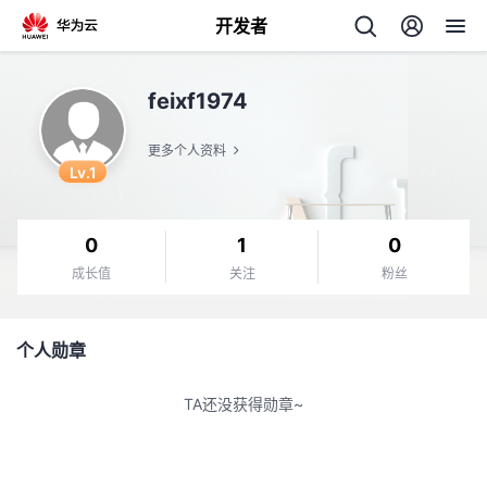
开发者
返
feixf1974
回
更多个人资料
Lv.1
0
1
0
个
成长值
关注
粉丝
我
人
个人勋章
的
主
TA还没获得勋章~
开
页
发