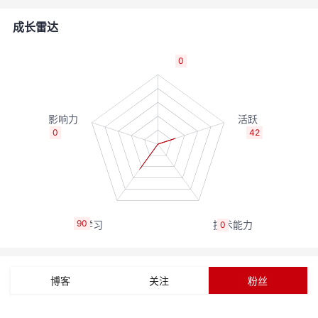
的
Programs
发
者
成长雷达
支
者
我
0
持
学
的
我
我
堂
博
的
我
0
42
的
我
客
论
的
我
我
技
的
坛
圈
的
我
的
我
90
0
术
云
子
直
的
我
课
的
我
支
声
播
活
的
程
认
的
我
博客
关注
粉丝
持
建
动
关
证
实
的