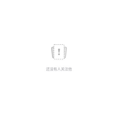
议
注
验
收
藏
还没有人关注他