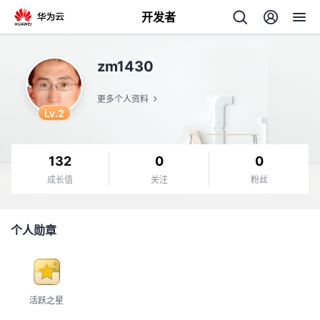
开发者
返
zm1430
回
更多个人资料
Lv.2
132
0
0
个
成长值
关注
粉丝
我
人
个人勋章
我
的
主
我
的
开
页
活跃之星
我
的
开
发