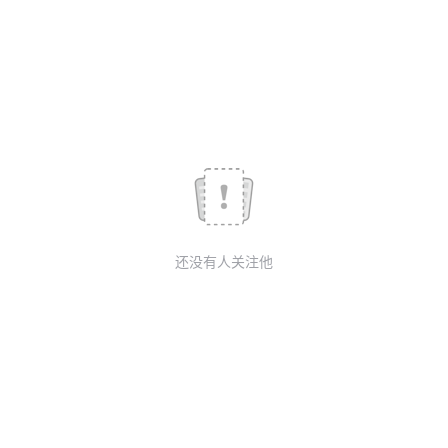
我
注
的
开
的
Programs
发
支
者
持
学
我
堂
还没有人关注他
的
我
我
技
的
的
我
术
云
课
的
我
支
声
程
认
的
我