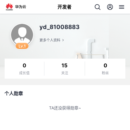
开发者
返
yd_81008883
回
更多个人资料
Lv.1
0
15
0
个
成长值
关注
粉丝
我
人
个人勋章
的
主
TA还没获得勋章~
开
页
发