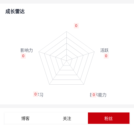
者
成长雷达
我
0
的
我
博
的
我
0
0
客
论
的
我
坛
圈
的
我
0
0
子
直
的
我
我
播
活
的
博客
关注
粉丝
我
动
关
的