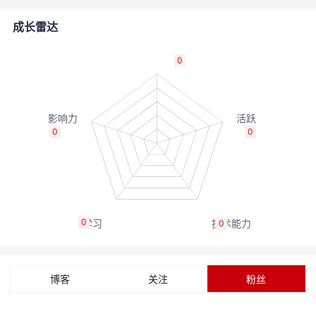
的
Programs
发
者
成长雷达
支
者
我
0
持
学
的
我
我
堂
博
的
我
0
0
的
我
客
论
的
我
我
技
的
坛
圈
的
我
的
我
0
0
术
云
子
直
的
我
课
的
我
支
声
播
活
的
程
认
的
我
博客
关注
粉丝
持
建
动
关
证
实
的