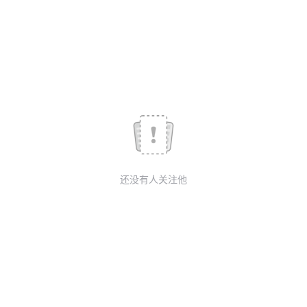
议
注
验
收
藏
还没有人关注他