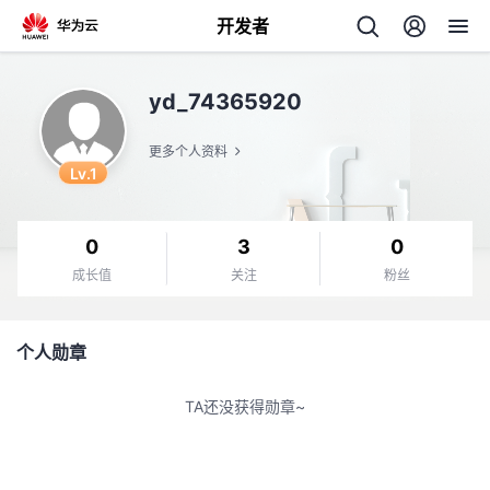
开发者
返
yd_74365920
回
更多个人资料
Lv.1
0
3
0
个
成长值
关注
粉丝
我
人
个人勋章
我
的
主
TA还没获得勋章~
我
的
开
页
我
的
开
发