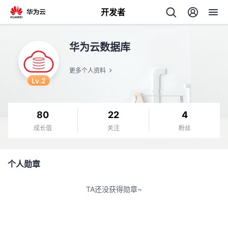
开发者
返
华为云数据库
回
更多个人资料
Lv.2
80
22
4
个
成长值
关注
粉丝
我
人
个人勋章
的
主
TA还没获得勋章~
开
页
发