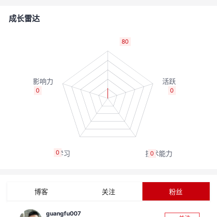
者
成长雷达
我
80
的
我
博
的
我
0
0
客
论
的
我
坛
圈
的
我
0
0
子
直
的
我
我
播
活
的
博客
关注
粉丝
我
动
关
的
guangfu007