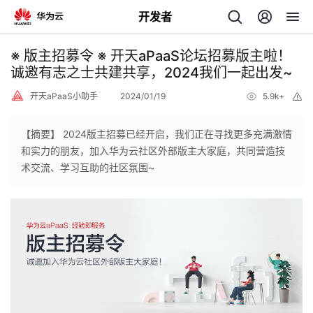
开发者
返
※ 版主招募令 ※ 开天aPaaS论坛招募版主啦！
回
诚邀有志之士共建共享，2024我们一起出发~
开天aPaaS小助手
2024/01/19
5.9k+
举
报
【摘要】 2024版主招募已经开启，我们正在寻找更多充满激情
和实力的朋友，加入华为云社区外部版主大家庭，共同营造技
个
术交流、学习互助的社区氛围~
我
人
的
主
开
页
发