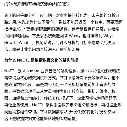
持
建
证
实
的
的分析逻辑和可持续沉淀的组织知识。
真正的问答即分析，应当把一次业务提问转化为一条完整的分析链
议
验
收
路。用户提出“为什么下降”时，系统不能只返回一个数字，而要理解
指标含义、识别时间范围和筛选条件，判断是否存在异常，并继续
藏
拆解影响因素。它要求系统既能回答 What，也能推进到 Why、
How 和 What if。换句话说，问答即分析的目标不是减少几次点
击，而是让业务问题直接进入可信分析流程。
为什么 NoETL 是敏捷数据文化的架构前提
NoETL 是 Aloudata 业界首倡的架构理念，是一种以语义建模和按
需查询为核心的数据供给方式。它并不意味着不要数据治理，也不
是取消数据仓库，而是减少为每一个分析场景提前加工宽表的依
赖，把数据治理重点从大量物理表加工转向统一指标、维度、权
限、血缘和查询编排。传统 ETL 模式下，企业习惯先为场景建表，
再让业务使用；NoETL 架构则强调先定义语义和指标，再根据业务
问题动态组合查询。它让数据需求从“开发任务”转化为“分析交互”，
这正是敏捷数据文化能够落地的架构前提。