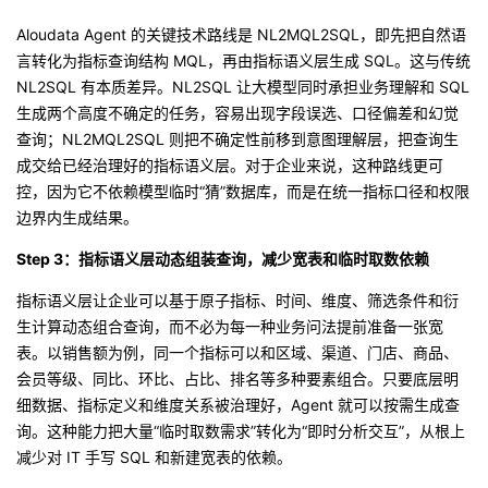
Aloudata Agent 的关键技术路线是 NL2MQL2SQL，即先把自然语
言转化为指标查询结构 MQL，再由指标语义层生成 SQL。这与传统
NL2SQL 有本质差异。NL2SQL 让大模型同时承担业务理解和 SQL
生成两个高度不确定的任务，容易出现字段误选、口径偏差和幻觉
查询；NL2MQL2SQL 则把不确定性前移到意图理解层，把查询生
成交给已经治理好的指标语义层。对于企业来说，这种路线更可
控，因为它不依赖模型临时“猜”数据库，而是在统一指标口径和权限
边界内生成结果。
Step 3：指标语义层动态组装查询，减少宽表和临时取数依赖
指标语义层让企业可以基于原子指标、时间、维度、筛选条件和衍
生计算动态组合查询，而不必为每一种业务问法提前准备一张宽
表。以销售额为例，同一个指标可以和区域、渠道、门店、商品、
会员等级、同比、环比、占比、排名等多种要素组合。只要底层明
细数据、指标定义和维度关系被治理好，Agent 就可以按需生成查
询。这种能力把大量“临时取数需求”转化为“即时分析交互”，从根上
减少对 IT 手写 SQL 和新建宽表的依赖。