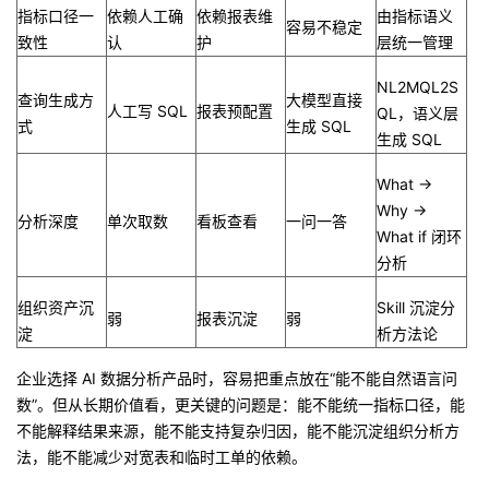
指标口径一
依赖人工确
依赖报表维
由指标语义
容易不稳定
致性
认
护
层统一管理
NL2MQL2S
查询生成方
大模型直接
人工写 SQL
报表预配置
QL，语义层
式
生成 SQL
生成 SQL
What →
Why →
分析深度
单次取数
看板查看
一问一答
What if 闭环
分析
组织资产沉
Skill 沉淀分
弱
报表沉淀
弱
淀
析方法论
企业选择 AI 数据分析产品时，容易把重点放在“能不能自然语言问
数”。但从长期价值看，更关键的问题是：能不能统一指标口径，能
不能解释结果来源，能不能支持复杂归因，能不能沉淀组织分析方
法，能不能减少对宽表和临时工单的依赖。