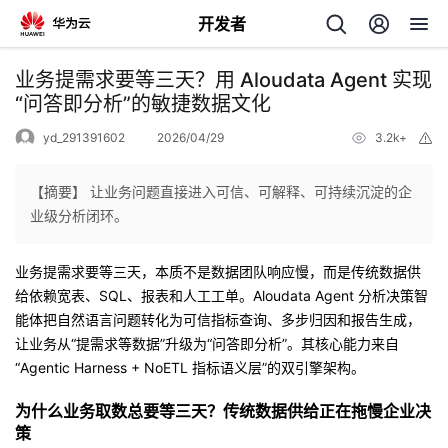
开发者
返
业务提需求要等三天？用 Aloudata Agent 实现
回
“问答即分析”的敏捷数据文化
yd_291391602
2026/04/29
3.2k+
举
报
【摘要】 让业务问题直接进入可信、可解释、可持续沉淀的企
业级分析闭环。
个
业务提需求要等三天，本质不是数据团队响应慢，而是传统数据供
我
人
给依赖宽表、SQL、报表和人工工单。Aloudata Agent 分析决策智
能体把自然语言问题转化为可信指标查询、多步归因和报告生成，
的
主
让业务从“提需求等数据”升级为“问答即分析”。其核心能力来自
“Agentic Harness + NoETL 指标语义层”的双引擎架构。
开
页
为什么业务取数总要等三天？传统数据供给正在拖慢企业决
策
发