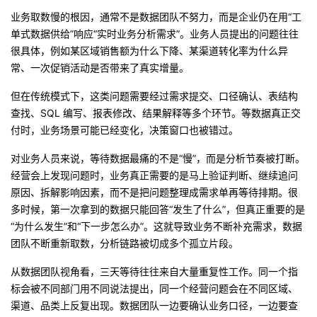
业务取数慢的根因，通常不是数据团队不努力，而是企业仍在用“工
者
单式数据供给”响应“实时业务分析需求”。业务人员提出的问题往往
很具体，例如某区域销售额为什么下降、某渠道转化率为什么异
我
常、一次促销活动是否带来了真实增量。
的
我
但在传统模式下，这类问题需要经过需求提交、口径确认、表结构
查找、SQL 编写、报表修改、结果解释等多个环节。等数据真正交
博
的
我
付时，业务场景可能已经变化，决策窗口也被错过。
对业务人员来说，等待数据最痛的不是“慢”，而是分析节奏被打断。
客
论
的
我
经营会上发现问题时，业务真正需要的是马上验证判断、继续追问
原因、拆解影响因素，而不是把问题整理成需求单再等待排期。很
坛
圈
的
我
多时候，第一次拿到的数据只能回答“发生了什么”，但真正重要的是
“为什么发生”和“下一步怎么办”。这就导致业务不断补充需求，数据
子
直
的
我
团队不断重新取数，分析链路被切成多个孤立片段。
我
播
活
的
从数据团队视角看，三天等待往往来自大量重复性工作。同一个指
标会被不同部门用不同说法提出，同一个经营问题会在不同区域、
我
动
关
的
渠道、品类上反复出现。数据团队一边要确认业务口径，一边要查