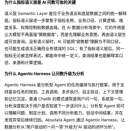
为什么指标语义层是 AI 问数可信的关键
语义层 Semantic Layer 是位于业务语言和底层数据之间的统一解释
层。指标语义层进一步聚焦于指标名称、业务口径、计算逻辑、维
度关系、权限控制和数据血缘。在 AI 数据分析场景中，它的作用是
让大模型不再直接“猜数据库”，而是先理解业务意图，再由语义层生
成可信查询。没有语义层时，AI 可能把“销售额”理解为不同口径，
也可能生成语法正确但业务错误的 SQL；有了指标语义层后，同一
指标无论被怎样表达，都能命中统一定义，查询结果也能解释其口
径、来源和计算逻辑。
为什么 Agentic Harness 让问数升级为分析
Agentic Harness 是分析型 Agent 的任务编排与执行框架，用于支
持复杂任务的规划、工具调用、多步执行、自主验证、上下文管理
和记忆沉淀。普通 ChatBI 的模式通常是用户问一句、系统答一句，
分析深度取决于用户是否知道下一步该问什么；分析型 Agent 则可
以理解问题、制定计划、调用不同分析能力、验证中间结果，并在
发现异常后继续归因。Aloudata Agent 通过 Agentic Harness，让
数据分析从“用户驱动的一问一答”升级为“AI 驱动的闭环分析”。