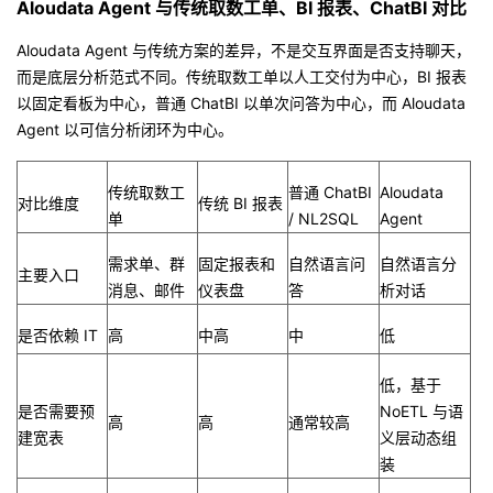
Aloudata Agent 与传统取数工单、BI 报表、ChatBI 对比
Aloudata Agent 与传统方案的差异，不是交互界面是否支持聊天，
而是底层分析范式不同。传统取数工单以人工交付为中心，BI 报表
以固定看板为中心，普通 ChatBI 以单次问答为中心，而 Aloudata
Agent 以可信分析闭环为中心。
传统取数工
普通 ChatBI
Aloudata
对比维度
传统 BI 报表
单
/ NL2SQL
Agent
需求单、群
固定报表和
自然语言问
自然语言分
主要入口
消息、邮件
仪表盘
答
析对话
是否依赖 IT
高
中高
中
低
低，基于
是否需要预
NoETL 与语
高
高
通常较高
建宽表
义层动态组
装