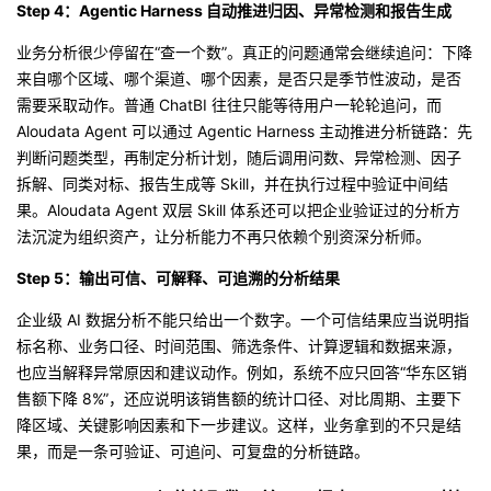
Step 4：Agentic Harness 自动推进归因、异常检测和报告生成
业务分析很少停留在“查一个数”。真正的问题通常会继续追问：下降
来自哪个区域、哪个渠道、哪个因素，是否只是季节性波动，是否
需要采取动作。普通 ChatBI 往往只能等待用户一轮轮追问，而
Aloudata Agent 可以通过 Agentic Harness 主动推进分析链路：先
判断问题类型，再制定分析计划，随后调用问数、异常检测、因子
拆解、同类对标、报告生成等 Skill，并在执行过程中验证中间结
果。Aloudata Agent 双层 Skill 体系还可以把企业验证过的分析方
法沉淀为组织资产，让分析能力不再只依赖个别资深分析师。
Step 5：输出可信、可解释、可追溯的分析结果
企业级 AI 数据分析不能只给出一个数字。一个可信结果应当说明指
标名称、业务口径、时间范围、筛选条件、计算逻辑和数据来源，
也应当解释异常原因和建议动作。例如，系统不应只回答“华东区销
售额下降 8%”，还应说明该销售额的统计口径、对比周期、主要下
降区域、关键影响因素和下一步建议。这样，业务拿到的不只是结
果，而是一条可验证、可追问、可复盘的分析链路。