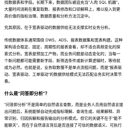
找数据表和字段。长期下来，数据团队被迫充当“人肉 SQL 机器”，
我
注
的
开
大量时间消耗在重复取数、报表修改和口径解释上，难以投入到更
高价值的指标治理、数据质量和分析方法沉淀中。
的
Programs
发
究其原因，在于宽表驱动的数据供给无法支撑实时业务分析。
支
者
传统数据体系通常围绕 DWS、ADS、报表数据集和宽表构建。这种
架构适合稳定、固定、周期性的报表查看，却不适合高频变化的探
持
学
索式分析。宽表是预加工产物，而业务问题是动态变化的；当每一
个新问题都可能需要新字段、新筛选条件或新计算逻辑时，等待就
我
堂
成为必然。也就是说，业务取数慢不是单点流程问题，而是“报表驱
动、宽表驱动、工单驱动”的数据供给模式无法匹配业务实时决策节
的
我
我
奏。
技
的
的
我
什么是“问答即分析”？
术
云
课
的
我
“问答即分析”不是简单的自然语言查数，而是业务人员用自然语言提
出问题后，系统能够自动完成指标理解、查询生成、结果解释、异
支
声
程
认
的
我
常识别、归因拆解和报告输出的分析模式。但它的关键不在于“能不
能聊天”，而在于自然语言背后是否连接了可信的数据语义、可执行