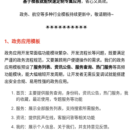
基于模板就能快速定制专属应用
，省心又高效。
者
政务、航空等多种行业模板持续更新中，敬请期待~
我
🌟🌟🌟🌟🌟🌟🌟🌟🌟🌟
的
我
1、政务应用模板
政务应用开发常面临功能模块繁杂、开发流程长等问题，既要满足
博
的
我
严谨的政务流程规范，又要兼顾用户便捷操作的需求。我们的政务
应用模板预设了
服务列表、资讯公告、服务查询、热门服务
等高频
客
论
的
我
功能模块，能大幅缩短开发周期，让开发者无需反复调试就能搭建
出安全合规、易用性强的政务应用。
坛
圈
的
我
首页：主要提供服务查询，身份码，资讯公告，热门服务，我
子
直
的
我
的收藏，最近使用，专题服务等功能
服务：展示全部服务列表，支持搜索所需服务。
我
播
活
的
资讯：提供民声在线，客服问答等相关功能
我
动
关
的
我的：展示个人信息、关于我们，并支持意见反馈。