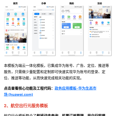
我
注
的
开
的
Programs
发
支
者
持
学
我
堂
本模板为端云一体化模板，已集成华为账号、广告、定位、推送等
的
我
我
服务，只需做少量配置和定制即可快速实现华为账号的登录、定
位、推送等功能，从而快速完成相关功能的实现。
技
的
的
我
点击查看核心功能及工程代码：
政务应用模板
-
华为生态市
术
云
课
的
我
场
(huawei.com)
2、航空出行元服务模板
支
声
程
认
的
我
航空行业模板整合了
航班动态查询、机票订单管理、用户行程展