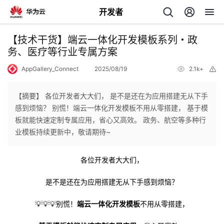
开发者
返
【技术干货】端云一体化开发模板系列・政
回
务、医疗等行业专属方案
AppGallery_Connect
2025/08/19
2.1k+
举
报
【摘要】 各位开发者大大们， 是不是还在为应用搭建无从下手
感到烦恼？ 别慌！端云一体化开发模板不用从零搭建， 基于模
个
板就能快速定制专属应用，省心又高效。 政务、航空等多种行
业模板持续更新中，敬请期待~
我
人
各位开发者大大们，
的
主
是不是还在为应用搭建无从下手感到烦恼？
开
页
💡💡💡别慌！
端云一体化开发模板
不用从零搭建，
发