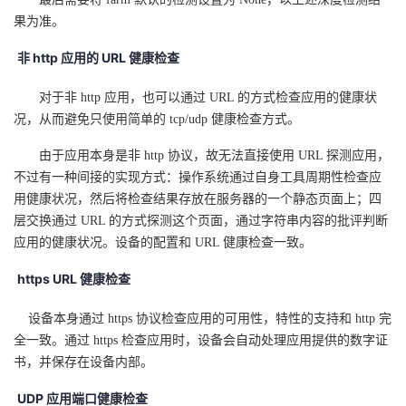
持
建
证
实
的
果为准。
议
验
收
非 http
应用的 URL
健康检查
藏
对于非 http 应用，也可以通过 URL 的方式检查应用的健康状
况，从而避免只使用简单的 tcp/udp 健康检查方式。
由于应用本身是非 http 协议，故无法直接使用 URL 探测应用，
不过有一种间接的实现方式：操作系统通过自身工具周期性检查应
用健康状况，然后将检查结果存放在服务器的一个静态页面上；四
层交换通过 URL 的方式探测这个页面，通过字符串内容的批评判断
应用的健康状况。设备的配置和 URL 健康检查一致。
https URL
健康检查
设备本身通过 https 协议检查应用的可用性，特性的支持和 http 完
全一致。通过 https 检查应用时，设备会自动处理应用提供的数字证
书，并保存在设备内部。
UDP
应用端口健康检查