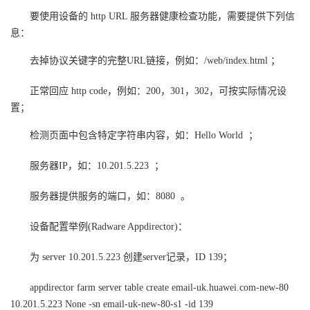
要使用设备的 http URL 服务器健康检查功能，需要提供下列信
者
息：
我
去掉协议关键字的完整URL链接，例如：/web/index.html ；
的
我
正常回应 http code，例如：200，301，302，可按实际情况设
置；
博
的
我
检测页面中包含特定字符串内容，如：Hello World ；
客
论
的
我
服务器IP，如：10.201.5.223 ；
坛
圈
的
我
服务器提供服务的端口，如：8080 。
子
直
的
我
设备配置举例(Radware Appdirector)：
我
播
活
的
为 server 10.201.5.223 创建server记录，ID 139；
appdirector farm server table create email-uk.huawei.com-new-80
我
动
关
的
10.201.5.223 None -sn email-uk-new-80-s1 -id 139