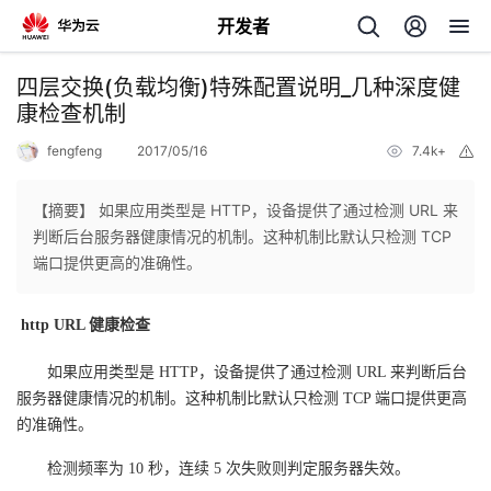
开发者
返
四层交换(负载均衡)特殊配置说明_几种深度健
回
康检查机制
fengfeng
2017/05/16
7.4k+
举
报
【摘要】 如果应用类型是 HTTP，设备提供了通过检测 URL 来
判断后台服务器健康情况的机制。这种机制比默认只检测 TCP
个
端口提供更高的准确性。
我
人
http URL
健康检查
的
主
如果应用类型是 HTTP，设备提供了通过检测 URL 来判断后台
服务器健康情况的机制。这种机制比默认只检测 TCP 端口提供更高
开
页
的准确性。
检测频率为 10 秒，连续 5 次失败则判定服务器失效。
发