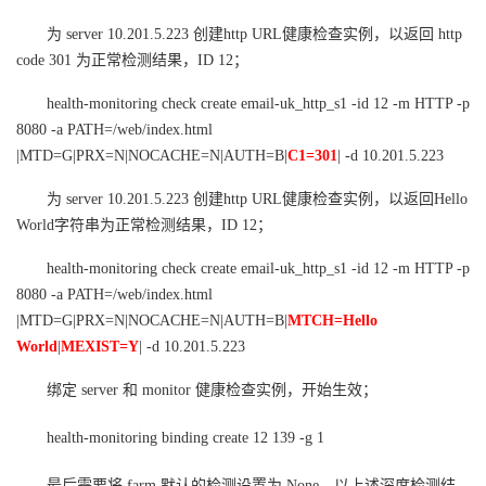
我
注
的
开
为 server 10.201.5.223 创建http URL健康检查实例，以返回 http
code 301 为正常检测结果，ID 12；
的
Programs
发
health-monitoring check create email-uk_http_s1 -id 12 -m HTTP -p
支
者
8080 -a PATH=/web/index.html
|MTD=G|PRX=N|NOCACHE=N|AUTH=B|
C1=301
| -d 10.201.5.223
持
学
为 server 10.201.5.223 创建http URL健康检查实例，以返回Hello
World字符串为正常检测结果，ID 12；
我
堂
health-monitoring check create email-uk_http_s1 -id 12 -m HTTP -p
的
我
我
8080 -a PATH=/web/index.html
|MTD=G|PRX=N|NOCACHE=N|AUTH=B|
MTCH=Hello
技
的
的
我
World
|
MEXIST=Y
| -d 10.201.5.223
术
云
绑定 server 和 monitor 健康检查实例，开始生效；
课
的
我
health-monitoring binding create 12 139 -g 1
支
声
程
认
的
我
最后需要将 farm 默认的检测设置为 None，以上述深度检测结