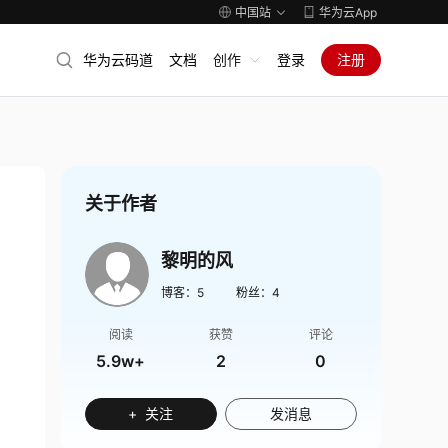
中国站
华为云App
华为云码道
文档
创作
登录
注册
关于作者
黎明的风
博客：
5
粉丝：
4
阅读
获赞
评论
5.9w+
2
0
+ 关注
发消息