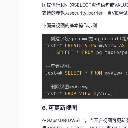
图提供行和列的SELECT查询语句或VAL
支持的参数为security_barrier，当
下面是视图的基本操作示例：
--
创建字段spcname为pg_default
test
=
# 
CREATE
VIEW
 myView 
AS
SELECT
*
FROM
 pg_tablespa
--
查看视图。

test
=
# 
SELECT
*
FROM
 myView 
;
--
删除视图myView。

test
=
# 
DROP
VIEW
 myView
;
6. 可更新视图
在GaussDB(DWS)上，当开启视图可更新参