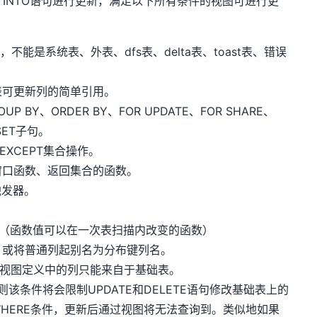
ERGE INTO语句进行更新，满足以下所有条件的视图可进行更
能是系统表、外表、dfs表、delta表、toast表、错误
表可更新列的简单引用。
P BY、ORDER BY、FOR UPDATE、FOR SHARE、
FSET子句。
、EXCEPT集合操作。
窗口函数、返回集合的函数。
触发器。
函数（函数值可以在一次表扫描内改变的函数）
，或将普通列起别名为分布键列名。
时，视图定义中的列只能来自于基础表。
该条件将会限制UPDATE和DELETE语句修改基础表上的
WHERE条件，更新后通过视图将无法查询到。类似地如果