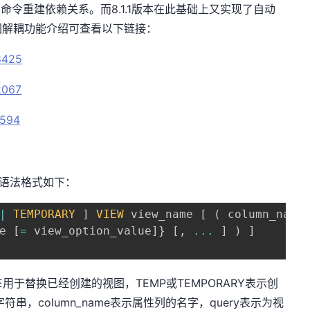
EBUILD命令重建依赖关系。而8.1.1版本在此基础上又实现了自动
图解耦功能介绍可查看以下链接：
8425
2067
3594
，其语法格式如下：
|
TEMPORARY
]
VIEW
 view_name 
[
(
 column_name
e 
[
=
 view_option_value
]
}
[
,
...
]
)
]
CE用于替换已经创建的视图，TEMP或TEMPORARY表示创
符串，column_name表示属性列的名字，query表示为视