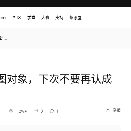
rams
社区
学堂
大赛
支持
茶思屋
”了
图对象，下次不要再认成
举报
6
1.2w+
0
1