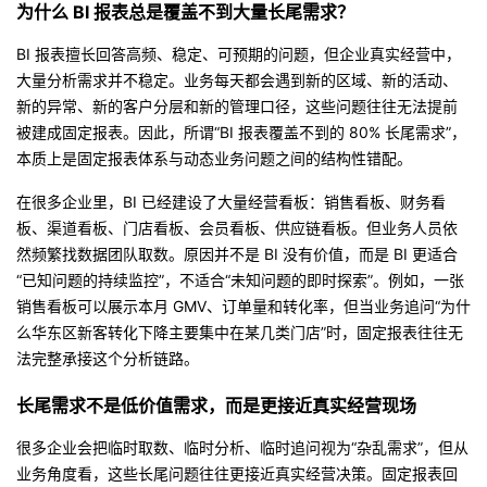
为什么 BI 报表总是覆盖不到大量长尾需求？
者
BI 报表擅长回答高频、稳定、可预期的问题，但企业真实经营中，
大量分析需求并不稳定。业务每天都会遇到新的区域、新的活动、
我
新的异常、新的客户分层和新的管理口径，这些问题往往无法提前
被建成固定报表。因此，所谓“BI 报表覆盖不到的 80% 长尾需求”，
的
我
本质上是固定报表体系与动态业务问题之间的结构性错配。
博
的
我
在很多企业里，BI 已经建设了大量经营看板：销售看板、财务看
板、渠道看板、门店看板、会员看板、供应链看板。但业务人员依
客
论
的
我
然频繁找数据团队取数。原因并不是 BI 没有价值，而是 BI 更适合
“已知问题的持续监控”，不适合“未知问题的即时探索”。例如，一张
坛
圈
的
我
销售看板可以展示本月 GMV、订单量和转化率，但当业务追问“为什
么华东区新客转化下降主要集中在某几类门店”时，固定报表往往无
子
直
的
我
法完整承接这个分析链路。
长尾需求不是低价值需求，而是更接近真实经营现场
我
播
活
的
很多企业会把临时取数、临时分析、临时追问视为“杂乱需求”，但从
我
动
关
的
业务角度看，这些长尾问题往往更接近真实经营决策。固定报表回