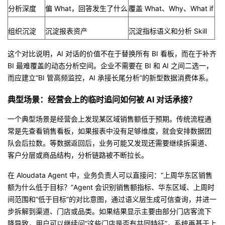
分析深度
偏 What，回答发生了什么
覆盖 What、Why、What if
组织沉淀
沉淀报表资产
沉淀指标语义和分析 Skill
这个对比说明，AI 对话的价值不在于替换所有 BI 看板，而在于补齐
BI 最难覆盖的动态分析空间。企业不需要在 BI 和 AI 之间二选一，
而应建立“BI 管高频监控，AI 承接长尾分析”的新型数据消费体系。
典型场景：经营会上的临时追问如何被 AI 对话承接？
一个典型场景是经营会上发现某区域销售额低于预期。传统流程通
常是先查看销售看板，如果报表中没有足够维度，就会安排数据团
队会后拉数。等数据返回后，业务可能又发现还需要继续拆渠道、
客户分层或商品结构，分析链路被不断拉长。
在 Aloudata Agent 中，业务负责人可以直接问：“上周华东区销售
额为什么低于目标？”Agent 会识别销售额指标、华东区域、上周时
间范围和“低于目标”的对比意图，通过语义层生成可信查询，并进一
步拆解到渠道、门店或品类。如果结果显示主要由部分门店客流下
降导致，用户可以继续问“这些门店是否有共同特征”，系统再基于上