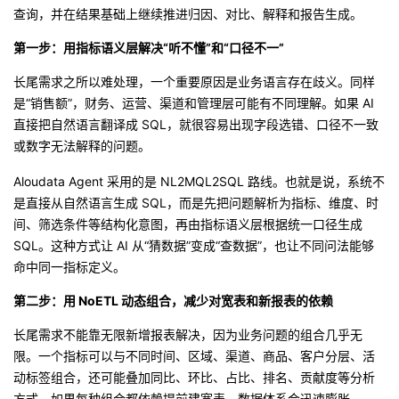
查询，并在结果基础上继续推进归因、对比、解释和报告生成。
第一步：用指标语义层解决“听不懂”和“口径不一”
长尾需求之所以难处理，一个重要原因是业务语言存在歧义。同样
是“销售额”，财务、运营、渠道和管理层可能有不同理解。如果 AI
直接把自然语言翻译成 SQL，就很容易出现字段选错、口径不一致
或数字无法解释的问题。
Aloudata Agent 采用的是 NL2MQL2SQL 路线。也就是说，系统不
是直接从自然语言生成 SQL，而是先把问题解析为指标、维度、时
间、筛选条件等结构化意图，再由指标语义层根据统一口径生成
SQL。这种方式让 AI 从“猜数据”变成“查数据”，也让不同问法能够
命中同一指标定义。
第二步：用 NoETL 动态组合，减少对宽表和新报表的依赖
长尾需求不能靠无限新增报表解决，因为业务问题的组合几乎无
限。一个指标可以与不同时间、区域、渠道、商品、客户分层、活
动标签组合，还可能叠加同比、环比、占比、排名、贡献度等分析
方式。如果每种组合都依赖提前建宽表，数据体系会迅速膨胀。