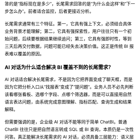
答的是“指标现在是多少”，长尾需求回答的是“为什么会这样”和“下一
我
注
的
开
步怎么办”。前者适合监控，后者更接近分析。
的
Programs
发
长尾需求通常有三个特征。第一，它具有强上下文，必须结合具体
业务背景才能理解；第二，它具有强探索性，用户往往只有一个初
支
者
始问题，后续要根据结果继续追问；第三，它具有强即时性，等到
三天后再交付数据，问题可能已经失去决策价值。这正是传统 BI 报
持
学
表难以覆盖的原因。
AI 对话为什么适合解决 BI 覆盖不到的长尾需求？
我
堂
AI 对话适合解决长尾需求，不是因为它把界面变成了聊天框，而是
的
我
我
因为它把分析入口从“找报表”变成了“提问题”。业务人员不必先判断
该看哪张看板、选哪个字段、点哪个筛选器，而是可以直接用自然
技
的
的
我
语言表达问题，由系统完成意图理解、指标匹配、查询生成和结果
解释。
术
云
课
的
我
但需要强调的是，企业级 AI 对话不能等同于简单 ChatBI。普通
支
声
程
认
的
我
ChatBI 往往只是把自然语言转成 SQL 或 BI 查询，本质仍是一次性
问答。真正能解决长尾需求的 AI 对话，必须具备三层能力：语义层