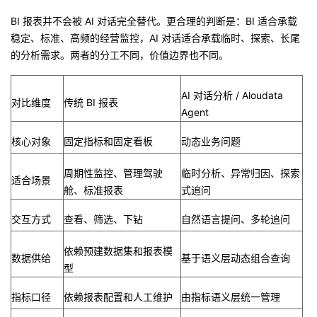
BI 报表并不会被 AI 对话完全替代。更合理的判断是：BI 适合承载
稳定、标准、高频的经营监控，AI 对话适合承载临时、探索、长尾
的分析需求。两者的分工不同，价值边界也不同。
AI 对话分析 / Aloudata
对比维度
传统 BI 报表
Agent
核心对象
固定指标和固定看板
动态业务问题
周期性监控、管理驾驶
临时分析、异常归因、探索
适合场景
舱、标准报表
式追问
交互方式
查看、筛选、下钻
自然语言提问、多轮追问
依赖预建数据集和报表模
数据供给
基于语义层动态组合查询
型
指标口径
依赖报表配置和人工维护
由指标语义层统一管理