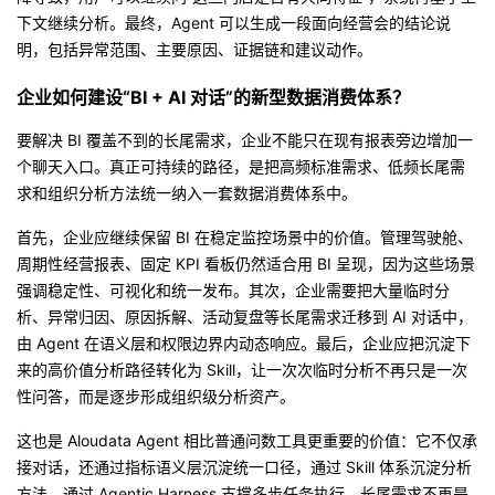
下文继续分析。最终，Agent 可以生成一段面向经营会的结论说
明，包括异常范围、主要原因、证据链和建议动作。
企业如何建设“BI + AI 对话”的新型数据消费体系？
要解决 BI 覆盖不到的长尾需求，企业不能只在现有报表旁边增加一
个聊天入口。真正可持续的路径，是把高频标准需求、低频长尾需
求和组织分析方法统一纳入一套数据消费体系中。
首先，企业应继续保留 BI 在稳定监控场景中的价值。管理驾驶舱、
周期性经营报表、固定 KPI 看板仍然适合用 BI 呈现，因为这些场景
强调稳定性、可视化和统一发布。其次，企业需要把大量临时分
析、异常归因、原因拆解、活动复盘等长尾需求迁移到 AI 对话中，
由 Agent 在语义层和权限边界内动态响应。最后，企业应把沉淀下
来的高价值分析路径转化为 Skill，让一次次临时分析不再只是一次
性问答，而是逐步形成组织级分析资产。
这也是 Aloudata Agent 相比普通问数工具更重要的价值：它不仅承
接对话，还通过指标语义层沉淀统一口径，通过 Skill 体系沉淀分析
方法，通过 Agentic Harness 支撑多步任务执行。长尾需求不再是