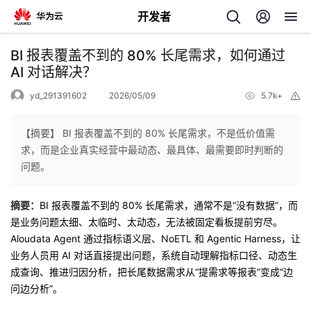
开发者
返
BI 报表覆盖不到的 80% 长尾需求，如何通过
回
AI 对话解决？
yd_291391602
2026/05/09
5.7k+
举
报
【摘要】 BI 报表覆盖不到的 80% 长尾需求，不是低价值需
求，而是企业真实经营中最动态、最具体、最需要即时判断的
个
问题。
我
人
摘要：
BI 报表覆盖不到的 80% 长尾需求，通常不是“没有数据”，而
是业务问题太细、太临时、太动态，无法被固定看板提前穷尽。
的
主
Aloudata Agent 通过指标语义层、NoETL 和 Agentic Harness，让
业务人员用 AI 对话直接提出问题，系统自动理解指标口径、动态生
开
页
成查询、推进归因分析，把长尾数据需求从“提需求等报表”变成“边
问边分析”。
发