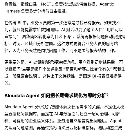
持
建
证
实
的
负责统一指标口径，NoETL 负责按需动态供给数据，Agentic
Harness 负责多步分析与自主推进。
议
验
收
在传统 BI 中，业务人员的第一步通常是寻找已有报表。如果找不
到，就只能提需求给数据团队。AI 对话改变了这个入口：用户可以
藏
直接问“上周华南区转化率为什么下降”，系统再根据问题自动识别指
标、时间、区域和分析意图。这种方式更符合业务人员的思考路
径，因为业务天然是围绕问题工作，而不是围绕报表结构工作。
更重要的是，AI 对话能够承接连续追问。用户看到初步结果后，可
以继续问“主要是哪几个渠道拖累”“是否和新客占比变化有关”“帮我生
成一段经营会说明”。这种上下文连续性，是固定 BI 报表很难提供
的。
Aloudata Agent 如何把长尾需求转化为即时分析？
Aloudata Agent 分析决策智能体解决长尾需求的关键，不是让大模
型直接访问数据库，而是在 AI 与数据之间建立一层可治理、可解
释、可复用的企业语义体系。业务用自然语言提出问题后，Agent
先理解问题意图，再通过指标语义层匹配标准指标，随后动态生成