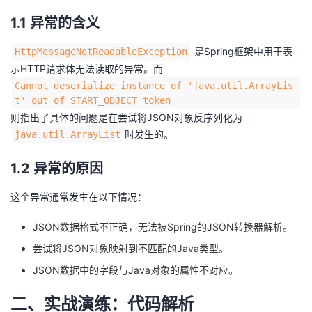
我
注
的
开
1.1 异常的含义
的
Programs
发
是Spring框架中用于表
HttpMessageNotReadableException
示HTTP请求体无法读取的异常。而
支
者
Cannot deserialize instance of 'java.util.ArrayLis
t' out of START_OBJECT token
持
则指出了具体的问题是在尝试将JSON对象反序列化为
学
时发生的。
java.util.ArrayList
我
堂
1.2 异常的原因
的
我
我
这个异常通常发生在以下情况：
技
的
的
我
JSON数据格式不正确，无法被Spring的JSON转换器解析。
尝试将JSON对象映射到不匹配的Java类型。
术
云
课
的
我
JSON数据中的字段与Java对象的属性不对应。
支
声
程
认
的
我
二、实战演练：代码解析