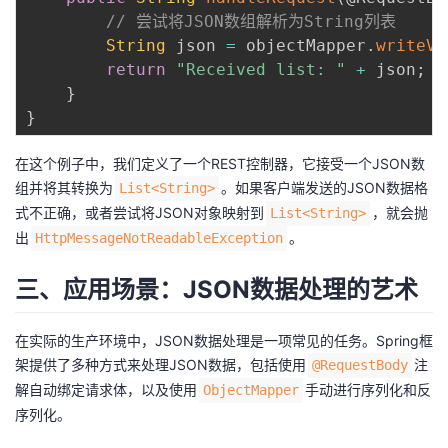
// 尝试将JSON数组解析为String列表
String
 json 
=
 objectMapper
.
writeVa
return
"Received list: "
+
 json
;
}
}
在这个例子中，我们定义了一个REST控制器，它接受一个JSON数
组并将其转换为
。如果客户端发送的JSON数据格
List<String>
式不正确，或者尝试将JSON对象映射到
，就会抛
List<String>
出
。
HttpMessageNotReadableException
三、应用场景：JSON数据处理的艺术
在实际的生产环境中，JSON数据处理是一项常见的任务。Spring框
架提供了多种方式来处理JSON数据，包括使用
注
@RequestBody
解自动绑定请求体，以及使用
手动进行序列化和反
ObjectMapper
序列化。