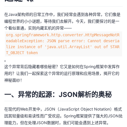
者
在Java架构师的日常工作中，我们经常会遇到各种异常，它们像是
编程世界的小小谜题，等待我们去解开。今天，我们要探讨的是一
我
个看似普通，实则内藏玄机的异常——
org.springframework.http.converter.HttpMessageNotR
的
我
eadableException: JSON parse error: Cannot deseria
lize instance of 'java.util.ArrayList' out of STAR
博
的
我
T_OBJECT token
。
客
论
的
我
这个异常背后隐藏着哪些秘密？它又是如何在Spring框架中发挥作
用的？让我们一起探索这个异常的运行原理和应用场景，揭开它的
坛
圈
的
我
神秘面纱！
子
直
的
我
一、异常的起源：JSON解析的奥秘
我
播
活
的
在现代的Web开发中，JSON（JavaScript Object Notation）格式
因其轻量级和易读性而广受欢迎。Spring框架提供了强大的JSON处
我
动
关
的
理能力，但在处理JSON数据时，我们可能会遇到上述异常。