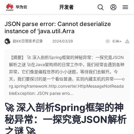
开发者
返
JSON parse error: Cannot deserialize
回
instance of 'java.util.Arra
赵KK日常技术记录
2024/03/29
6.9k+
举
报
【摘要】 🚀 深入剖析Spring框架的神秘异常：一探究竟JSON
解析之谜 🚀在Java架构师的日常工作中，我们经常会遇到各种
个
异常，它们像是编程世界的小小谜题，等待我们去解开。今
天，我们要探讨的是一个看似普通，实则内藏玄机的异常——o
我
人
rg.springframework.http.converter.HttpMessageNotReada
bleException: JSON parse erro...
的
主
🚀 深入剖析Spring框架的神
开
页
秘异常：一探究竟JSON解析
之谜 🚀
发