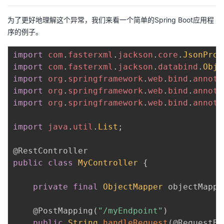
持
建
证
实
的
为了更好地理解这个异常，我们来看一个简单的Spring Boot应用程
议
验
收
序的例子。
藏
import
com
.
fasterxml
.
jackson
.
core
.
JsonProc
import
com
.
fasterxml
.
jackson
.
databind
.
Obje
import
org
.
springframework
.
web
.
bind
.
annota
import
org
.
springframework
.
web
.
bind
.
annota
import
org
.
springframework
.
web
.
bind
.
annota
import
java
.
util
.
List
;
@RestController
public
class
MyController
{
private
final
ObjectMapper
 objectMappe
@PostMapping
(
"/myEndpoint"
)
public
String
handleRequest
(
@RequestBo