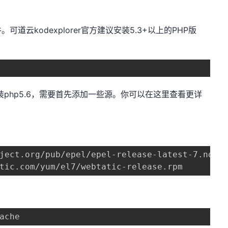
道云kodexplorer官方建议安装5.3+以上的PHP版
安装php5.6，需要首先添加一些源。你可以在这里查看更详
ject.org/pub/epel/epel-release-latest-7.noarc
tic.com/yum/el7/webtatic-release.rpm
ache