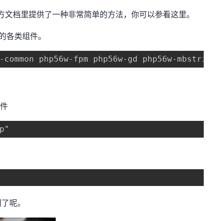
么官方文档里提供了一种非常简单的方法，你可以参看这里。
p的各类组件。
-common php56w-fpm php56w-gd php56w-mbstring
组件
p"
问了呢。