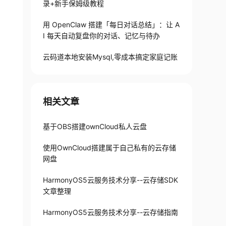
录+新手保姆级教程
用 OpenClaw 搭建「每日对话总结」：让 A
I 每天自动复盘你的对话、记忆与待办
云码道本地安装Mysql,零成本搞定家庭记账
相关文章
基于OBS搭建ownCloud私人云盘
使用OwnCloud搭建属于自己私有的云存储
网盘
HarmonyOS5云服务技术分享--云存储SDK
文章整理
HarmonyOS5云服务技术分享--云存储指南