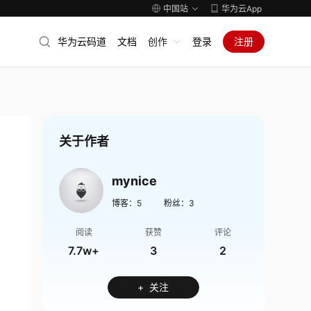
中国站
华为云App
华为云码道
文档
创作
登录
注册
关于作者
mynice
博客：
5
粉丝：
3
阅读
获赞
评论
7.7w+
3
2
+ 关注