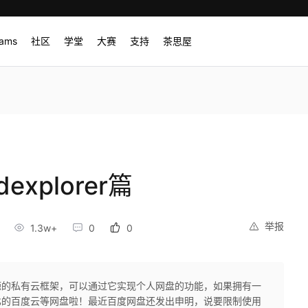
rams
社区
学堂
大赛
支持
茶思屋
xplorer篇
举报
1.3w+
0
0
一款开源的私有云框架，可以通过它实现个人网盘的功能，如果拥有一
比的百度云等网盘啦！最近百度网盘还发出申明，说要限制使用