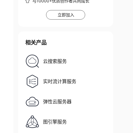
与10000+优质创作者共同成长
/data/service/demo.py master:9092 subscribePa
立即加入
no default value
相关产品
云搜索服务
实时流计算服务
弹性云服务器
图引擎服务