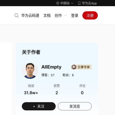
中国站
华为云App
华为云码道
文档
创作
登录
注册
关于作者
AllEmpty
博客：
37
粉丝：
8
阅读
获赞
评论
31.8w+
2
0
+ 关注
发消息