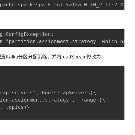
pache.spark:spark-sql-kafka-0-10_2.11:2.4.4 
g.ConfigException: 

n "partition.assignment.strategy" which has 
ka分区分配策略，并将readStream修改为：
rap.servers", bootstrapServers)\

ion.assignment.strategy", "range")\

, topics)\
