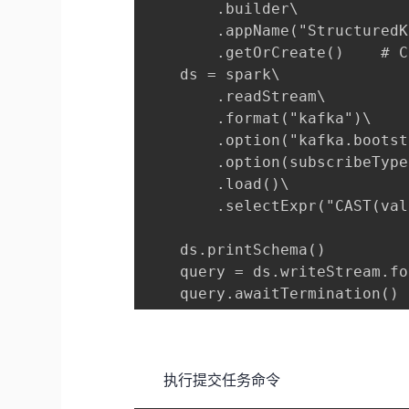
        .builder\

        .appName("StructuredK
        .getOrCreate()    # C
    ds = spark\

        .readStream\

        .format("kafka")\

        .option("kafka.bootst
        .option(subscribeType
        .load()\

        .selectExpr("CAST(val
    ds.printSchema()

    query = ds.writeStream.fo
    query.awaitTermination()
执行提交任务命令