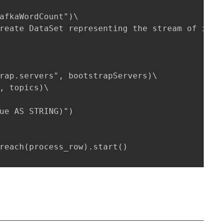
afkaWordCount")\

reate DataSet representing the stream of inpu
rap.servers", bootstrapServers)\

, topics)\

ue AS STRING)")

reach(process_row).start()
