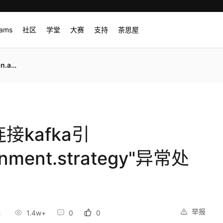
rams
社区
学堂
大赛
支持
茶思屋
"异常处理
g连接kafka引
ignment.strategy"异常处
举报
2
1.4w+
0
0