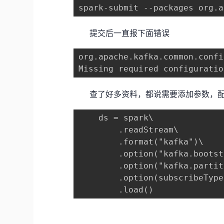
spark-submit --packages org.a
提交后一直报下面错误
org.apache.kafka.common.confi
Missing required configuratio
查了好多资料，都说需要添加参数，配置Kaf
    ds = spark\

        .readStream\

        .format("kafka")\

        .option("kafka.bootst
        .option("kafka.partit
        .option(subscribeType
        .load()