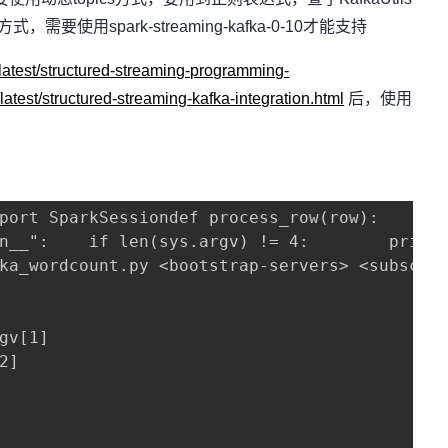
要使用spark-streaming-kafka-0-10才能支持
/latest/structured-streaming-programming-
latest/structured-streaming-kafka-integration.html
后，使用
port SparkSessiondef process_row(row):    # W
n__":    if len(sys.argv) != 4:        print(
ka_wordcount.py <bootstrap-servers> <subscrib
gv[1]

]
