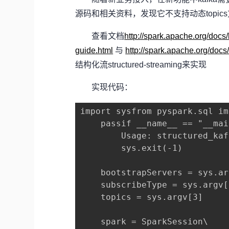
源码和相关资料，发现它不支持动态topics方式，需
查看文档
http://spark.apache.org/docs
guide.html
与
http://spark.apache.org/docs/
结构化流structured-streaming来实现
实现代码：
import sysfrom pyspark.sql im
    passif __name__ == "__mai
        Usage: structured_kaf
        sys.exit(-1)

    bootstrapServers = sys.ar
    subscribeType = sys.argv[2
    topics = sys.argv[3]

    spark = SparkSession\
