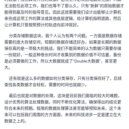
持
建
证
实
的
无法胜任此项工作，我们也等不了那么久，只有“新鲜”的原始数据才
能得到最及时的指导意见。因此这就需要我们设计出能够让计算机
议
验
收
来完成这项工作的算法或其他底层逻辑，给计算机指明道路，然后
让计算机只管按照预计的轨迹向前冲就好。
藏
分类存储数据这块，我个人认为有两个问题。一方面是数据存储
需要的庞大存储空间，短期的数据存储还好办，如果是长期的数据
保存真的是一项极大的挑战，我们不能简单的认为数据只需要存储
一份就好，一般这种很长时间才收集到的数据价值不可估量，备份
是必须要做的工作，所以大数据就成了“Double大数据”，甚至更
大。
还有就是这么多的数据如何分类保存，只有分类保存好了，后续
查找各类数据才会轻松，需要的时间也就越少。
最后也就是对数据的处理，这块是目前我们面临的较大的难题，
设计优秀的算法处理数据，同时不断优化算法，确保得出的结论更
符合未来的预期。极限的数据处理算法甚至能够预知未来，这个未
来可以包括我们周围的方方面面，未来的科技进步一定是建立在大
数据之上的。