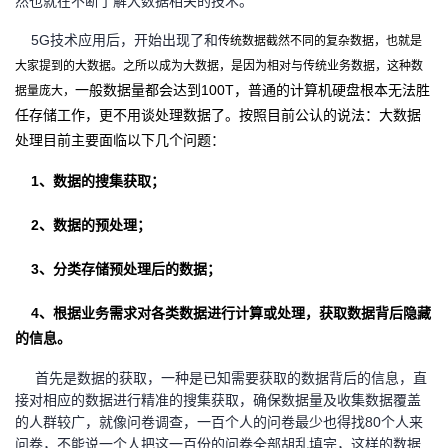
然也就在不断了解大数据相关的技术。
者
5G技术应用后，开始出现了和
传统数据截然不同的复杂数据，也就是
大家提到的大数据。之所以成为大数据，是因为相对与传统业务数据，这种数
我
一般数据量都会达到100T，普通的计算机硬盘根本无法胜
据量庞大，
任存储工作，更不用谈处理数据了。按照目前公认的说法：大数据
的
我
处理目前主要面临以下几个问题：
博
的
我
1、数据的搜集获取；
2、数据的预处理；
客
论
的
我
3、分类存储预处理后的数据；
坛
圈
的
我
4、根据业务需求对各类数据进行计算或处理，获取数据背后隐藏
子
直
的
我
的信息。
我
播
活
的
首先是数据的获取，一种是已知需要获取的数据背后的信息，直
接对相应的数据进行精准的搜集获取，确保数据量及收集数据覆盖
我
动
关
的
的人群较广，就像问卷调查，一百个人的问卷最少也得找80个人来
问卷，不能说一个人把这一百份的问卷全部胡乱填完，这样的数据