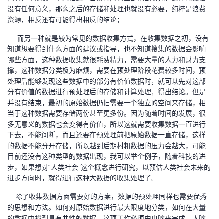
没有任何意义，那么之后的存储和处理也就没有必要，纯粹是浪费
我
注
的
开
资源，相反还有可能得出相反的结论；
的
Programs
发
而另一种就是较为常见的数据收集方式，在收集数据之初，没有
知道想要得到什么方面的建议或指导，也不知道搜集的数据会影响
支
者
哪些方面，这种数据收集就很耗费精力，需要大量的人力和财力支
撑，这种数据分类极为麻烦，需要在预处理阶段花费较多时间，预
处理后能够发现这些数据中的部分有价值数据时，就可以先对这部
持
学
分有价值的数据进行预处理后的存储和计算处理，得出结论。但是
并没有结束，最初的原始数据仍旧需要一个独立的空间来存储，相
我
堂
当于这种数据需要存储两份甚至更多份。因为随着时间的发展，很
多无意义的数据也会变得有价值，所以这就需要收集数据一直进行
的
我
我
下去，不能间断，而且还要在预处理前把原始数据一直存储，这样
的数据不能分开存储，所以越到后期村粗数据的压力会越大，可能
技
的
的
我
目前还没有这种类型的数据出现，我可以举个例子，随着科技的进
步，如果想对“人类社会”这个概念进行研究，以预估人类社会未来的
术
云
课
的
我
进步方向时，就得进行这种大数据的收集处理了。
除了收集数据方面需要好的方案，数据的预处理同样也需要优秀
支
声
程
认
的
我
的思想和方法。如何对原始数据进行最大限度地分类，如何在大量
的数据中找到具有共性的数据，这项工作必须由电脑来完成，人脑