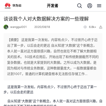
开发者
返
谈谈我个人对大数据解决方案的一些理解
回
wanggui001
2020/08/18
6.8k+
举
报
【摘要】 这是我第一次发帖，内容有点少，不过很开心终于迈
出了第一步，以后会走的更远 自从知道“大数据”这个新概念，
本人就一直对这方面很感兴趣，自然也就在不断了解大数据相
个
关的技术。 5G技术应用后，开始出现了和传统数据截然不同的
复杂数据，也就是大家提到的大数据。之所以成为大数据，是
我
人
因为相对与传统业务数据，这种数据量庞大，一般数据量都会
达到100T，普通的计算机硬盘根本无法胜任存储工作...
的
主
这是我第一次发帖，内容有点少，不过很开心终于迈出了第一
开
页
步，以后会走的更远
自从知道“大数据”这个新概念，本人就一直对这方面很感兴趣，自
发