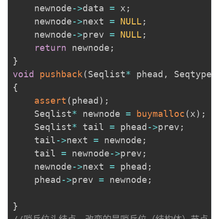
	newnode
->
data 
=
 x
;
	newnode
->
next 
=
NULL
;
	newnode
->
prev 
=
NULL
;
return
 newnode
;
}
void
pushback
(
Seqlist
*
 phead
,
 Seqtype 
{
assert
(
phead
)
;
	Seqlist
*
 newnode 
=
buymalloc
(
x
)
;
	Seqlist
*
 tail 
=
 phead
->
prev
;
	tail
->
next 
=
 newnode
;
	tail 
=
 newnode
->
prev
;
	newnode
->
next 
=
 phead
;
	phead
->
prev 
=
 newnode
;
}