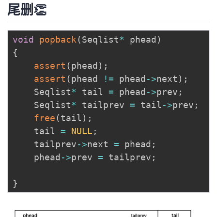
尾删👏
void
popback
(
Seqlist
*
 phead
)
{
assert
(
phead
)
;
assert
(
phead 
!=
 phead
->
next
)
;
	Seqlist
*
 tail 
=
 phead
->
prev
;
	Seqlist
*
 tailprev 
=
 tail
->
prev
;
free
(
tail
)
;
	tail 
=
NULL
;
	tailprev
->
next 
=
 phead
;
	phead
->
prev 
=
 tailprev
;
}