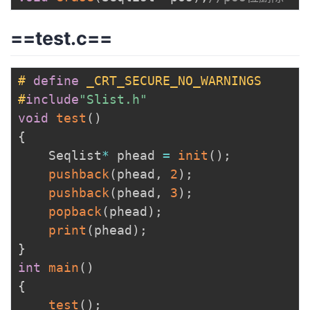
==test.c==
#
define
_CRT_SECURE_NO_WARNINGS
#
include
"Slist.h"
void
test
(
)
{
	Seqlist
*
 phead 
=
init
(
)
;
pushback
(
phead
,
2
)
;
pushback
(
phead
,
3
)
;
popback
(
phead
)
;
print
(
phead
)
;
}
int
main
(
)
{
test
(
)
;