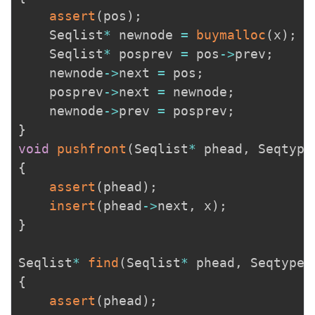
assert
(
pos
)
;
	Seqlist
*
 newnode 
=
buymalloc
(
x
)
;
	Seqlist
*
 posprev 
=
 pos
->
prev
;
	newnode
->
next 
=
 pos
;
	posprev
->
next 
=
 newnode
;
	newnode
->
prev 
=
 posprev
;
}
void
pushfront
(
Seqlist
*
 phead
,
 Seqtype
{
assert
(
phead
)
;
insert
(
phead
->
next
,
 x
)
;
}
Seqlist
*
find
(
Seqlist
*
 phead
,
 Seqtype 
{
assert
(
phead
)
;