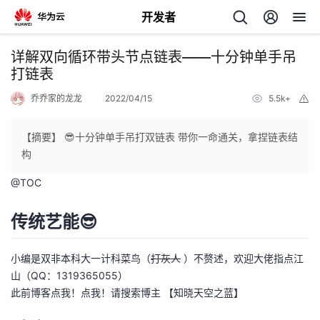
开发者
返
详解双向循环带头节点链表——十分钟单手吊
回
打链表
乔乔家的龙龙
2022/04/15
5.5k+
举
报
【摘要】 😎十分钟单手吊打双链表 带你一命通关，拿捏链表结
构
个
@
TOC
我
人
传统艺能😎
的
主
小编是双非本科大一计科菜鸟（
打灰人
）不赘述，欢迎大佬指点江
开
页
山（QQ：1319365055）
此前博客
点我！点我！请搜索博主 【知晓天空之蓝】
发