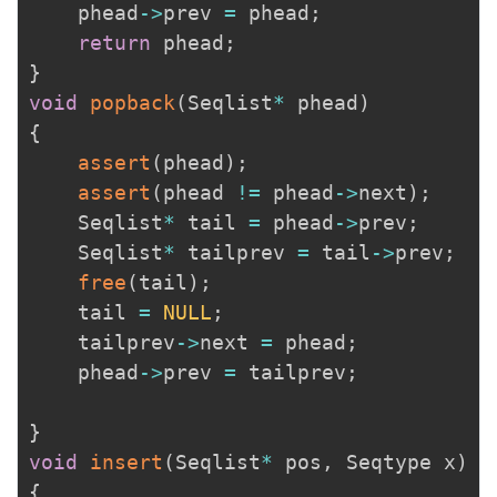
	phead
->
prev 
=
 phead
;
return
 phead
;
}
void
popback
(
Seqlist
*
 phead
)
{
assert
(
phead
)
;
assert
(
phead 
!=
 phead
->
next
)
;
	Seqlist
*
 tail 
=
 phead
->
prev
;
	Seqlist
*
 tailprev 
=
 tail
->
prev
;
free
(
tail
)
;
	tail 
=
NULL
;
	tailprev
->
next 
=
 phead
;
	phead
->
prev 
=
 tailprev
;
}
void
insert
(
Seqlist
*
 pos
,
 Seqtype x
)
{