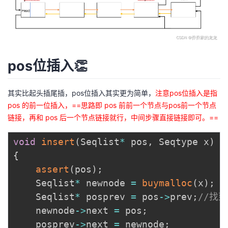
pos位插入👏
其实比起头插尾插，pos位插入其实更为简单，
注意pos位插入是指
pos 的前一位插入，==思路即 pos 前前一个节点与pos前一个节点
链接，再和 pos 后一个节点链接就行，中间步骤直接链接即可。==
void
insert
(
Seqlist
*
 pos
,
 Seqtype x
)
{
assert
(
pos
)
;
	Seqlist
*
 newnode 
=
buymalloc
(
x
)
;
	Seqlist
*
 posprev 
=
 pos
->
prev
;
//找
	newnode
->
next 
=
 pos
;
	posprev
->
next 
=
 newnode
;