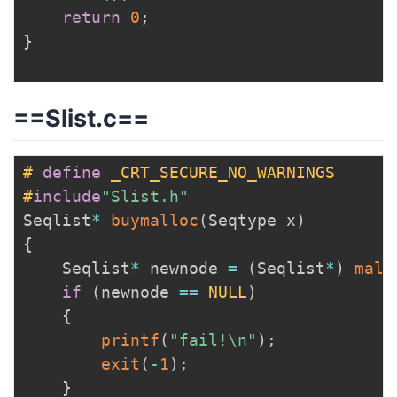
return
0
;
}
==Slist.c==
#
define
_CRT_SECURE_NO_WARNINGS
#
include
"Slist.h"
Seqlist
*
buymalloc
(
Seqtype x
)
{
	Seqlist
*
 newnode 
=
(
Seqlist
*
)
mall
if
(
newnode 
==
NULL
)
{
printf
(
"fail!\n"
)
;
exit
(
-
1
)
;
}