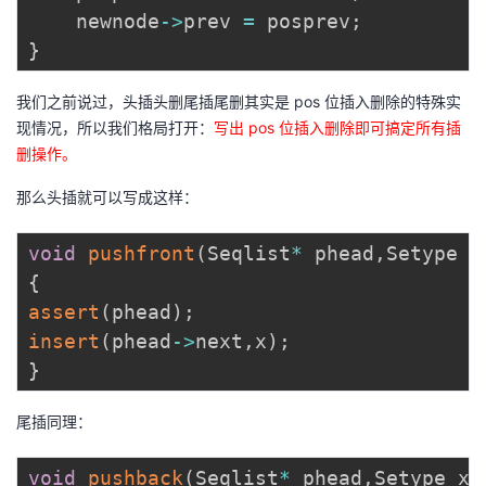
	newnode
->
prev 
=
 posprev
;
}
我们之前说过，头插头删尾插尾删其实是 pos 位插入删除的特殊实
现情况，所以我们格局打开：
写出 pos 位插入删除即可搞定所有插
删操作。
那么头插就可以写成这样：
void
pushfront
(
Seqlist
*
 phead
,
Setype x
{
assert
(
phead
)
;
insert
(
phead
->
next
,
x
)
;
}
尾插同理：
void
pushback
(
Seqlist
*
 phead
,
Setype x
)