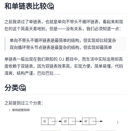
和单链表比较🤔
我
注
的
开
的
Programs
发
之前我讲过了单链表，也就是单向不带头不循环链表，看起来和现
在的这个简直天差地别，但是——没有关系，我们必须知道一点：
支
者
单向不带头不循环链表是最简单的结构，但实现却比较复杂
双向循环带头节点链表是最复杂的结构，但实现却最简单
持
学
单链表一般出现在我们熟知的 OJ 题目中，而生活中实际运用却高
我
堂
度依赖于双链表，因为双链表效率高，实现方便，简单易懂，代码
清爽，结构严谨，巴拉巴拉……
的
我
我
分类🤔
技
的
的
我
之前提到过三个分类：
术
云
课
的
我
支
声
程
认
的
我