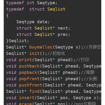
typedef
int
 Seqtype
;
typedef
struct
Seqlist
{
	Seqtype data
;
struct
Seqlist
*
 next
;
struct
Seqlist
*
 prev
;
}
Seqlist
;
Seqlist
*
buymalloc
(
Seqtype x
)
;
//开辟空
Seqlist
*
init
(
)
;
//初始化
void
print
(
Seqlist
*
 phead
)
;
//打印
void
pushback
(
Seqlist
*
 phead
,
 Seqtype 
void
popback
(
Seqlist
*
 phead
)
;
//尾删
void
popfront
(
Seqlist
*
 phead
)
;
//头删
void
pushfront
(
Seqlist
*
 phead
,
 Seqtype
Seqlist
*
find
(
Seqlist
*
 phead
,
 Seqtype 
void
insert
(
Seqlist
*
 pos
,
 Seqtype x
)
;
/
void
erase
(
Seqlist
*
 pos
)
;
//pos位删除