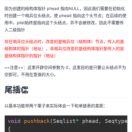
因为创建的结构体指针 phead 指向NULL，因此我们需要在初始化
时创建一个哨兵位头结点，使 phead 指向这个头节点；在后续的使
用中，plist始终是指向这个头结点，并不会被修改，因此不需要传
入二级指针
存在哨兵位头结点时，改变的是哨兵位（结构体）节点，传入的是
结构体的指针（地址），非哨兵位改变的是结构体指针那传入的就
是结构体指针的指针（地址）
==注意==：这里开辟空间参数为 0，这里目的是只要让头结点不为
空即可，不用在意值的大小。
尾插👏
以基本功能举两个栗子来实际体会一下和单链表的差距：
void
pushback
(
Seqlist
*
 phead
,
 Seqtype 
{