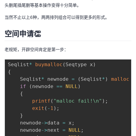
头删尾插尾删等基本操作变得十分简单。
当然不止以上6种，两两排列组合可以得到更多的形式。
空间申请👏
老规矩，开辟空间肯定是第一步：
Seqlist
*
buymalloc
(
Seqtype x
)
{
	Seqlist
*
 newnode 
=
(
Seqlist
*
)
malloc
(
if
(
newnode 
==
NULL
)
{
printf
(
"malloc fail!\n"
)
;
exit
(
-
1
)
;
}
	newnode
->
data 
=
 x
;
	newnode
->
next 
=
NULL
;