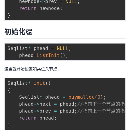
	newnode
->
prev 
=
NULL
;
return
 newnode
;
}
初始化👏
Seqlist
*
 phead 
=
NULL
;
	phead
=
ListInit
(
)
;
这里就开始设置哨兵位头节点：
Seqlist
*
init
(
)
{
	Seqlist
*
 phead 
=
buymalloc
(
0
)
;
	phead
->
next 
=
 phead
;
//指向下一个节点的指
	phead
->
prev 
=
 phead
;
//指向上一个节点的指
return
 phead
;
}