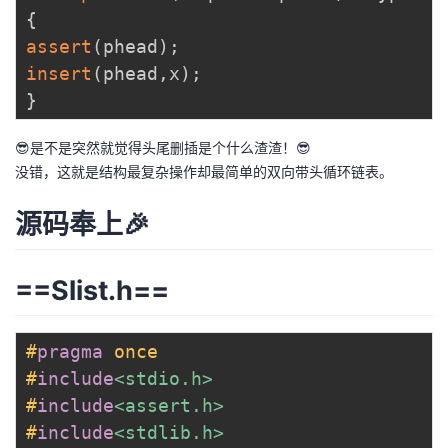
{
assert
(
phead
)
;
insert
(
phead
,
x
)
;
}
😎是不是突然就觉得头尾删插是个什么渣渣！😎
没错，这就是结构最复杂操作却最简单的双向带头循环链表。
源码奉上🎉
==Slist.h==
#
pragma
once
#
include
<stdio.h>
#
include
<assert.h>
#
include
<stdlib.h>