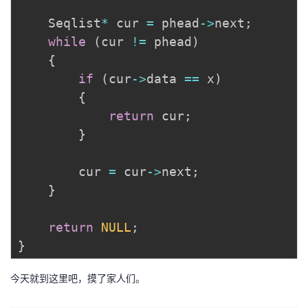
	Seqlist
*
 cur 
=
 phead
->
next
;
while
(
cur 
!=
 phead
)
{
if
(
cur
->
data 
==
 x
)
{
return
 cur
;
}
		cur 
=
 cur
->
next
;
}
return
NULL
;
}
今天就到这里吧，摸了家人们。