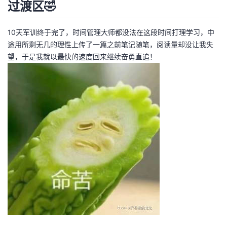
过渡区🤣
者
10天军训终于完了，时间管理大师都没法在这段时间打理学习，中
我
途用所剩无几的理性上传了一篇之前笔记随笔，阅读量却没让我失
望，于是我就以最快的速度回来继续奋勇直追！
的
我
博
的
我
客
论
的
我
坛
圈
的
我
子
直
的
我
我
播
活
的
我
动
关
的