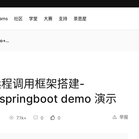
rams
社区
学堂
大赛
支持
茶思屋
o 演示
远程调用框架搭建-
springboot demo 演示
举报
3
7.1k+
0
0