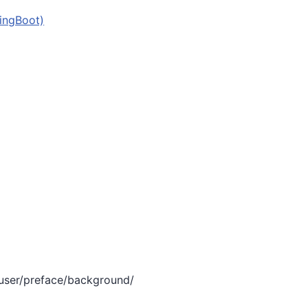
ngBoot)
/user/preface/background/