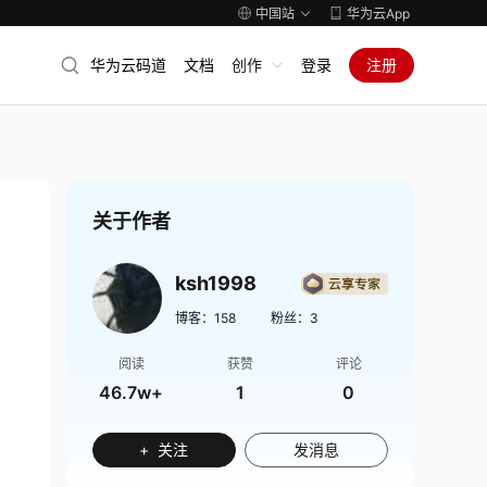
中国站
华为云App
华为云码道
文档
创作
登录
注册
关于作者
ksh1998
博客：
158
粉丝：
3
阅读
获赞
评论
46.7w+
1
0
+ 关注
发消息