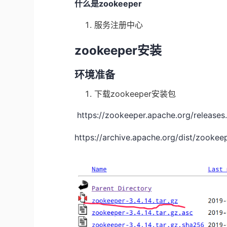
什么是zookeeper
服务注册中心
zookeeper安装
环境准备
下载zookeeper安装包
​ https://zookeeper.apache.org/rele
https://archive.apache.org/dist/zoo