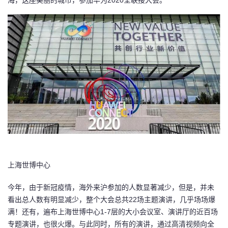
海，这座美丽的城市，参加华为2020全联接大会。
者
我
的
我
博
的
我
客
论
的
我
坛
圈
的
我
子
直
的
我
上海世博中心
今年，由于新冠疫情，海外来沪参加的人数显著减少，但是，并未
我
播
活
的
看出总人数有明显减少，整个大会总共
22
场主题演讲，几乎场场爆
满！还有，遍布上海世博中心
1-7
层的大小会议室、演讲厅的近百场
我
动
关
的
专题演讲，也很火爆。与此同时，所有的演讲，通过高清视频向全