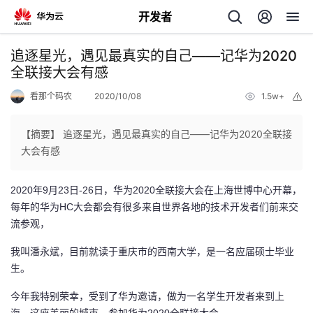
开发者
返
追逐星光，遇见最真实的自己——记华为2020
回
全联接大会有感
看那个码农
2020/10/08
1.5w+
举
报
【摘要】 追逐星光，遇见最真实的自己——记华为2020全联接
大会有感
个
2020年9月23日-26日，华为2020全联接大会在上海世博中心开幕，
我
人
每年的华为HC大会都会有很多来自世界各地的技术开发者们前来交
流参观，
的
主
我叫潘永斌，目前就读于重庆市的西南大学，是一名应届硕士毕业
开
生。
页
今年我特别荣幸，受到了华为邀请，做为一名学生开发者来到上
发