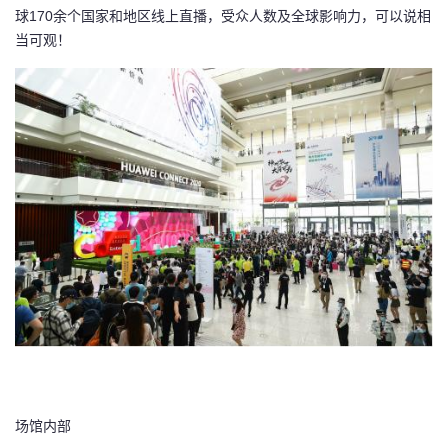
球
170
余个国家和地区线上直播，受众人数及全球影响力，可以说相
我
注
的
开
当可观！
的
Programs
发
支
者
持
学
我
堂
的
我
我
技
的
的
我
术
云
课
的
我
支
声
程
认
的
我
场馆内部