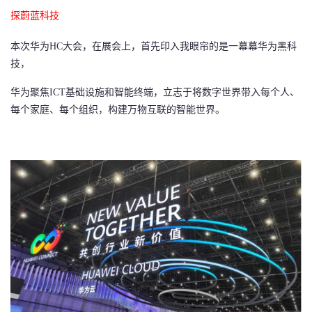
持
建
证
实
的
探蔚蓝科技
议
验
收
本次华为HC大会，在展会上，首先印入我眼帘的是一幕幕华为黑科
技，
藏
华为聚焦
ICT基础设施和智能终端，立志于将数字世界带入每个人、
每个家庭、每个组织，构建万物互联的智能世界。