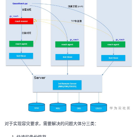
持
建
证
实
的
议
验
收
藏
对于实现容灾要求，需要解决的问题大体分三类：
快速的备份恢复