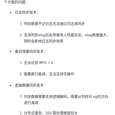
个方案的问题：
者
日志同步技术：
我
列存数据不记日志无法通过日志来同步
的
我
支持列存xlog后会导致导入性能劣化，xlog数据量大，
同时会影响日志同步效率
博
的
我
备份增量同步技术：
客
论
的
我
无法达到 RPO = 0
坛
圈
的
我
备集群只能读，无法支持写操作
子
直
的
我
逻辑数据同步技术：
我
播
活
的
列存数据需要支持逻辑解码，需要从列存XLog的方向
进行演进
我
动
关
的
分布式事务，DDL等处理难度较大