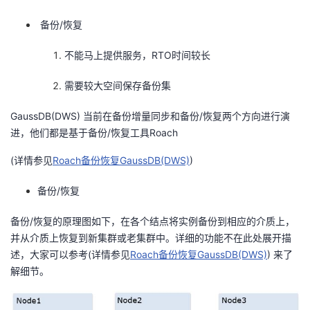
我
注
的
开
备份/恢复
的
Programs
发
不能马上提供服务，RTO时间较长
支
者
需要较大空间保存备份集
持
GaussDB(DWS) 当前在备份增量同步和备份/恢复两个方向进行演
学
进，他们都是基于备份/恢复工具Roach
我
堂
(详情参见
Roach备份恢复GaussDB(DWS)
)
的
我
我
备份/恢复
技
的
的
我
备份/恢复的原理图如下，在各个结点将实例备份到相应的介质上，
并从介质上恢复到新集群或老集群中。详细的功能不在此处展开描
术
云
课
的
我
述，大家可以参考(详情参见
Roach备份恢复GaussDB(DWS)
) 来了
解细节。
支
声
程
认
的
我