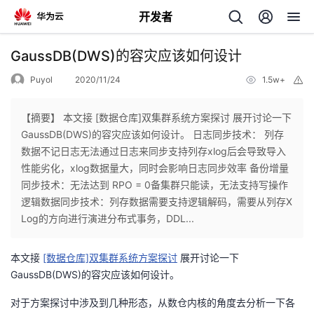
开发者
返
GaussDB(DWS)的容灾应该如何设计
回
Puyol
2020/11/24
1.5w+
举
报
【摘要】 本文接 [数据仓库]双集群系统方案探讨 展开讨论一下
GaussDB(DWS)的容灾应该如何设计。 日志同步技术： 列存
数据不记日志无法通过日志来同步支持列存xlog后会导致导入
个
性能劣化，xlog数据量大，同时会影响日志同步效率 备份增量
同步技术：无法达到 RPO = 0备集群只能读，无法支持写操作
我
人
逻辑数据同步技术：列存数据需要支持逻辑解码，需要从列存X
Log的方向进行演进分布式事务，DDL...
的
主
本文接
[数据仓库]双集群系统方案探讨
展开讨论一下
开
页
GaussDB(DWS)的容灾应该如何设计。
对于方案探讨中涉及到几种形态，从数仓内核的角度去分析一下各
发